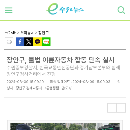
하단 바로가기
본문 바로가기
본문바로가기
HOME
>
우리동네
>
장안구
장안구, 불법 이륜자동차 합동 단속 실시
수원중부경찰서, 한국교통안전공단과 경기남부본부와 함께
장안구청사거리에서 진행
2024-08-09 15:09:10
최종 업데이트 :
2024-08-09 15:09:03
작
성자 : 장안구 경제교통과 교통행정팀
김도희