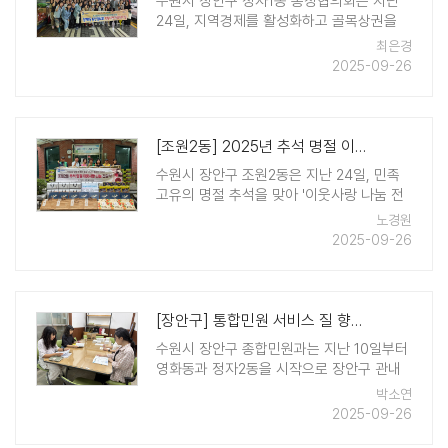
수원시 장안구 정자1동 통장협의회는 지난
24일, 지역경제를 활성화하고 골목상권을
보호하는 일환으로 북수원시장 상인회와의
최은경
전통시장 이용 활성화를 위한 '전통시장 장
2025-09-26
보기의 날' 협약식을 체결했다. 정자1동 통장
협의회는 북수원시장 상인회와의 협약식을
통하여 자율 ..
[조원2동] 2025년 추석 명절 이웃 사랑 나눔 전달식 실시
수원시 장안구 조원2동은 지난 24일, 민족
고유의 명절 추석을 맞아 '이웃사랑 나눔 전
달식'을 실시했다. 이번 전달식은 조원2동 단
노경원
체 및 기업, 지역주민의 자발적 참여로 마련
2025-09-26
됐으며, 김 90박스, 백미 25포, 라면 10박
스, 참치 10세트, 온누리상품권 ..
[장안구] 통합민원 서비스 질 향상을 위한 '찾아가는 동 민원담당 하반기 ..
수원시 장안구 종합민원과는 지난 10일부터
영화동과 정자2동을 시작으로 장안구 관내
10개동 민원담당 공직자를 대상으로 '찾아가
박소연
는 동 민원담당 하반기 직무교육'을 실시했
2025-09-26
다. 자리를 비우기 힘든 동 민원업무의 특성