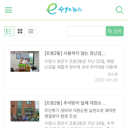
하단 바로가기
본문 바로가기
본문바로가기
검색
[조원2동] 사용하지 않는 장난감, 새 생명 불어넣어 취약계층 아동에게 전달
수원시 장안구 조원2동은 지난 25일, 폐장
난감을 새롭게 정비해 관내 취약계층 아동에
게 전달하는 리사이클링 장난감 전달식을 진
용희중
행했다. 이번 전달식은 리사이클링 장난감을
2025-09-26
전달하여 아이들에게 즐거움을 주고, 지역사
회에 나눔과 자원순환 문화를 확산하기 위해
마련됐다. ..
[조원2동] 추석맞이 일제 대청소 실시
무단투기 정비와 자원순환 실천으로 쾌적한
명절맞이 환경 조성
수원시 장안구 조원2동은 지난 24일, 추석