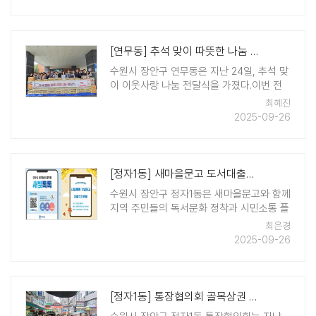
나눔'은 주민자치회 활성화 사업의 일환으로
..
[연무동] 추석 맞이 따뜻한 나눔 실천
수원시 장안구 연무동은 지난 24일, 추석 맞
이 이웃사랑 나눔 전달식을 가졌다.이번 전
달식에서는 연무동 단체협의회와 연무동 지
최혜진
역사회보장협의체가 함께 참여하여 관내 어
2025-09-26
려운 이웃을 위해 쌀 100포를 기탁하였다.
기탁된 쌀은 저소득 가정과 복지사각지대 주
민들에게 ..
[정자1동] 새마을문고 도서대출기한 연장 사업 추진
수원시 장안구 정자1동은 새마을문고와 함께
지역 주민들의 독서문화 정착과 시민소통 플
랫폼 「새빛톡톡」 가입 활성화를 위한 특별 사
최은경
업을 추진한다. 이번 사업은「새빛톡톡」 에 가
2025-09-26
입한 주민이 가입 인증을 하면 도서대출기한
을 연장해주는 제도로, 주민들이 보다 편리
하게 도 ..
[정자1동] 통장협의회 골목상권 살리는 '전통시장 장보기의 날' 개최