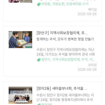
문해 뜻깊은 자원순환 체험 활동을 진행했다
파장동
,
자원순환
,
유용폐자원 수거
고 밝혔다. 이번 활동에서 어린이들은 유치
배지섭
원에서 직접 모은 총 11kg 가량의 우유팩을
2025-09-26
한 명씩 차례로 파장동 행정복지센터에 전달
..
[장안구] 지역사회보장협의체, 추석 명절 취약계층 과일 지원 사업 실시
함께하는 추석, 모두가 행복한 명절 만들기
수원시 장안구 지역사회보장협의체는 지난
24일, 다가오는 추석을 맞이하여 관내 사회
복지시설 20개소 및 취약계층 102가구를 대
장안구
,
지역사회보장협의체
,
추석
,
이웃돕기
,
상으로 과일 200상자를 지원하는 '추석 명
유희정
절 과일 지원 사업'을 성공적으로 마 ..
2025-09-26
[정자2동] 새마을부녀회, 추석을 앞두고 이웃에 전한 따뜻한 밥상
수원시 장안구 정자2동 새마을부녀회는 지
난 24일, 정자2동 행정복지센터에서 추석
명절을 맞아 이웃의 사랑이 필요한 홀몸어르