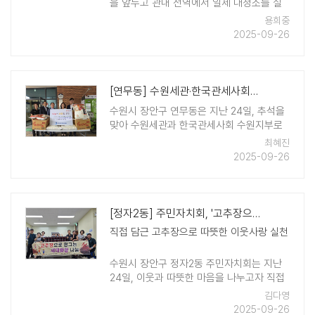
을 앞두고 관내 전역에서 일제 대청소를 실
시했다고 밝혔다. 이번 활동에는 통장협의회
용희중
를 비롯한 조원2동 단체원과 환경관리원 등
2025-09-26
50여 명이 참여해 깨끗한 마을 만들기에 힘
을 ..
[연무동] 수원세관·한국관세사회와 함께하는 따뜻한 나눔
수원시 장안구 연무동은 지난 24일, 추석을
맞아 수원세관과 한국관세사회 수원지부로
부터 50만원 상당의 생필품 꾸러미와 50만
최혜진
원의 성금을 전달받았다. 이번 기부는 지역
2025-09-26
내 어려운 이웃들의 풍요로운 명절을 지원하
기 위한 것으로, 생필품 꾸러미는 쌀 ..
[정자2동] 주민자치회, '고추장으로 영그는 세대화합 나눔' 사업 추진
직접 담근 고추장으로 따뜻한 이웃사랑 실천
수원시 장안구 정자2동 주민자치회는 지난
24일, 이웃과 따뜻한 마음을 나누고자 직접
담근 전통 고추장을 지역의 어려운 이웃들에
김다영
게 전달했다. '고추장으로 영그는 세대화합
2025-09-26