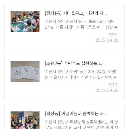
을 고려하여 구 민원담당자가 직접 동을 방
문하 ..
[정자1동] 새마을문고, '나만의 자개 그립톡 만들기' 프로그램 진행
수원시 장안구 정자1동 새마을문고는 지난
24일, 전통 자개의 아름다움을 현대 생활 속
아이템과 접목한 '나만의 자개 그립톡 만들
허혜미
기' 프로그램을 진행했다. 이번 프로그램은
2025-09-26
세대를 불문하고 누구나 쉽게 접할 수 있는
스마트폰 액세서리인 그립톡에 전통 ..
[조원2동] 주민주도 실천학습 프로그램 '나만의 손수건 만들기' 운영
수원시 장안구 조원2동은 지난 24일, 조원2
동 마을자치센터에서 주민주도 실천학습 프
로그램인 '나만의 손수건 만들기' 운영을 시
허수정
작했다. 이번 프로그램은 하반기 동 평생학
2025-09-26
습센터 프로그램의 일환으로 오는 10월 29
일까지 매주 수요일 오후 4시부터 6시까지
총 5회에 ..
[파장동] 어린이들과 함께하는 자원순환 체험
수원시 장안구 파장동 행정복지센터는 이 달
12일 세화유치원 교사 및 원아 70여 명이 방