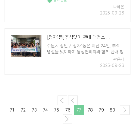
정자2동
신 및 저소득층들을 위한 반찬 나눔을 진행
나예은
하였다. 이날 김상순 정자2동 새마을부녀회
2025-09-26
장을 비롯한 부녀회 회원들은 불고기, 부침
개, 겉절이 등 ..
[정자1동]추석맞이 관내 대청소 실시
수원시 장안구 정자1동은 지난 24일, 추석
명절을 맞이하여 통장협의회와 함께 관내 청
소 취약구역에 대한 대청소를 실시했다. 이
곽은지
번 대청소는 2개의 조로 나누어 구역별로 진
2025-09-26
행했다. 여름철 호우로 인해 방치된 쓰레기
수거, 불법투기된 생활폐기물 정비 등에 중
점을 ..
71
72
73
74
75
76
77
78
79
80