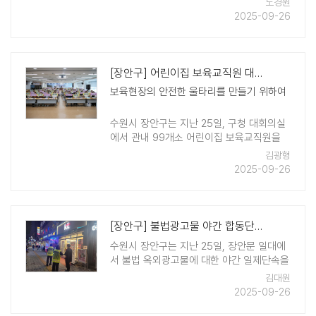
노경원
게'는 도움이 필요한 이웃에게 관내 사업장
2025-09-26
에서 후원하는 식사, 이미용 등의 서비스를
쿠폰의 형태로 제공하는 수혜자 중심의 복지
서 ..
[장안구] 어린이집 보육교직원 대상 아동학대 예방교육 실시
보육현장의 안전한 울타리를 만들기 위하여
수원시 장안구는 지난 25일, 구청 대회의실
에서 관내 99개소 어린이집 보육교직원을
대상으로 '2025년 어린이집 아동학대 예방
김광형
교육'을 실시했다. 이번 교육은 경기도 거점
2025-09-26
아동보호기관 송보미 팀장이 강사로 ..
[장안구] 불법광고물 야간 합동단속 실시
수원시 장안구는 지난 25일, 장안문 일대에
서 불법 옥외광고물에 대한 야간 일제단속을
실시했다. 이번 단속은 장안문에서 개최된
김대원
수원 화성문화제, 정조대왕 능행차 공동재
2025-09-26
현, 수원화성 미디어아트 등 축제를 앞두고