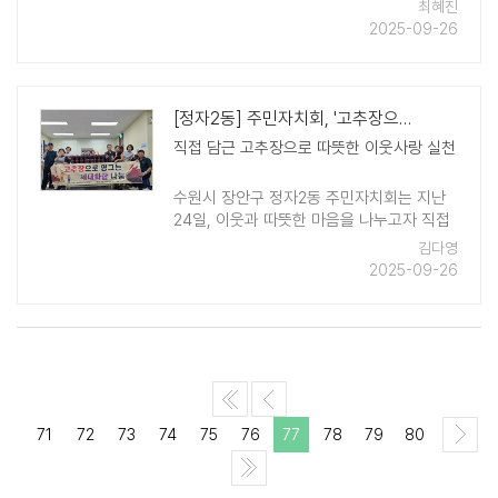
부터 50만원 상당의 생필품 꾸러미와 50만
최혜진
원의 성금을 전달받았다. 이번 기부는 지역
2025-09-26
내 어려운 이웃들의 풍요로운 명절을 지원하
기 위한 것으로, 생필품 꾸러미는 쌀 ..
[정자2동] 주민자치회, '고추장으로 영그는 세대화합 나눔' 사업 추진
직접 담근 고추장으로 따뜻한 이웃사랑 실천
수원시 장안구 정자2동 주민자치회는 지난
24일, 이웃과 따뜻한 마음을 나누고자 직접
담근 전통 고추장을 지역의 어려운 이웃들에
김다영
게 전달했다. '고추장으로 영그는 세대화합
2025-09-26
나눔'은 주민자치회 활성화 사업의 일환으로
..
71
72
73
74
75
76
77
78
79
80