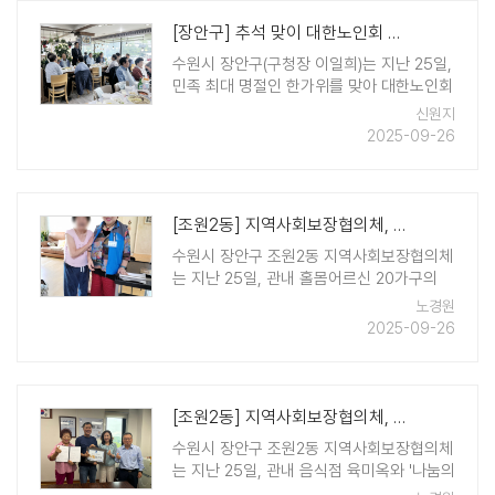
[장안구] 추석 맞이 대한노인회 수원시 장안구지회 및 각 동 경로당협의회와 ..
수원시 장안구(구청장 이일희)는 지난 25일,
민족 최대 명절인 한가위를 맞아 대한노인회
수원시장안구지회 임원진과 각 동 경로당협
신원지
의회장을 초청해 지역 어르신들의 노고를 격
2025-09-26
려하고 소통을 강화하기 위한 오찬 간담회를
가졌다고 밝혔다. 이번 오찬은 장안구 관내
어르신 ..
[조원2동] 지역사회보장협의체, 매월 건강음료와 함께하는 일상 안부 지원,..
수원시 장안구 조원2동 지역사회보장협의체
는 지난 25일, 관내 홀몸어르신 20가구의
가정에 방문하여 안부와 건강을 살피는 '안
노경원
녕하세효(孝)' 사업을 추진했다. 조원2동 지
2025-09-26
역사회보장협의체의 특화사업 '안녕하세효
(孝)'는 관내 홀몸어르신 20가구를 ..
[조원2동] 지역사회보장협의체, 나눔의 가게 협약 체결
수원시 장안구 조원2동 지역사회보장협의체
는 지난 25일, 관내 음식점 육미옥와 '나눔의
가게' 협약을 체결했다고 전했다. '나눔의 가