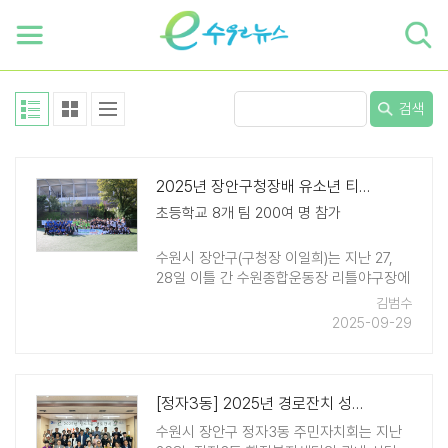
하단 바로가기
본문 바로가기
본문바로가기
검색
2025년 장안구청장배 유소년 티볼대회 개최
초등학교 8개 팀 200여 명 참가
수원시 장안구(구청장 이일희)는 지난 27,
28일 이틀 간 수원종합운동장 리틀야구장에
서 "2025년 장안구청장배 유소년 티볼대
김범수
회"를 개최했다, 장안구가 주최하고 수원시
2025-09-29
야구소프트볼협회가 주관한 이 ..
[정자3동] 2025년 경로잔치 성황리 개최
수원시 장안구 정자3동 주민자치회는 지난