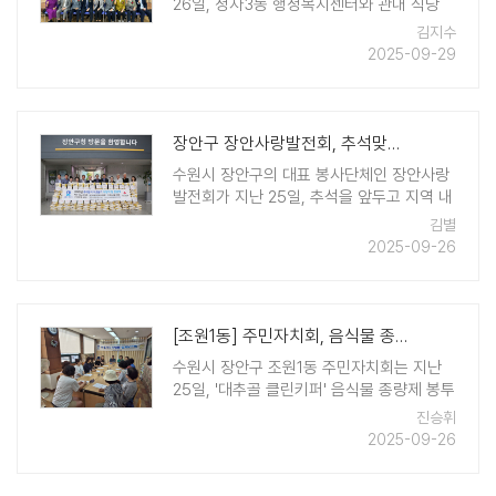
26일, 정자3동 행정복지센터와 관내 식당
10개소에서 만70세 이상 어르신 2,490명을
김지수
초청하여 '2025년 경로잔치'를 성황리에 개
2025-09-29
최했다. 이번 경로잔치는 어르신들께 공경과
감사를 전하고, 지역 사회 ..
장안구 장안사랑발전회, 추석맞이 쌀 나눔으로 소외계층에 희망 전해
수원시 장안구의 대표 봉사단체인 장안사랑
발전회가 지난 25일, 추석을 앞두고 지역 내
어려운 이웃들을 위한 따뜻한 나눔을 실천했
김별
다. 이번 행사에서는 장안사랑발전회가 160
2025-09-26
포의 백미를 기부했고, 김영숙 부회장과 안
숙희 감사가 각각 20포씩 더했으며, ..
[조원1동] 주민자치회, 음식물 종량제 봉투 보관함 보급 사업 성과공유회 ..
수원시 장안구 조원1동 주민자치회는 지난
25일, '대추골 클린키퍼' 음식물 종량제 봉투
보관함 보급 사업의 성과공유회를 열었다.
진승휘
이번 공유회는 지난달 보급된 보관함의 사후
2025-09-26
모니터링 결과를 바탕으로 사업 효과와 개선
방향을 함께 논의하기 위해 마 ..