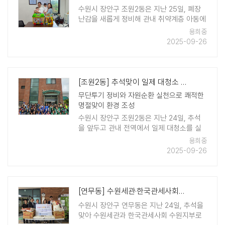
수원시 장안구 조원2동은 지난 25일, 폐장
난감을 새롭게 정비해 관내 취약계층 아동에
게 전달하는 리사이클링 장난감 전달식을 진
용희중
행했다. 이번 전달식은 리사이클링 장난감을
2025-09-26
전달하여 아이들에게 즐거움을 주고, 지역사
회에 나눔과 자원순환 문화를 확산하기 위해
마련됐다. ..
[조원2동] 추석맞이 일제 대청소 실시
무단투기 정비와 자원순환 실천으로 쾌적한
명절맞이 환경 조성
수원시 장안구 조원2동은 지난 24일, 추석
을 앞두고 관내 전역에서 일제 대청소를 실
시했다고 밝혔다. 이번 활동에는 통장협의회
용희중
를 비롯한 조원2동 단체원과 환경관리원 등
2025-09-26
50여 명이 참여해 깨끗한 마을 만들기에 힘
을 ..
[연무동] 수원세관·한국관세사회와 함께하는 따뜻한 나눔
수원시 장안구 연무동은 지난 24일, 추석을
맞아 수원세관과 한국관세사회 수원지부로