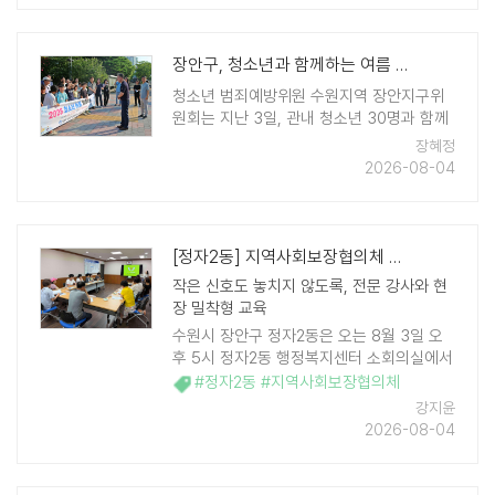
장안구, 청소년과 함께하는 여름 체험학습 운영
청소년 범죄예방위원 수원지역 장안지구위
원회는 지난 3일, 관내 청소년 30명과 함께
'2026년 청소년 여름 체험학습'으로 안산시
장혜정
단원구에 경기해양안전체험관을 방문했다.
2026-08-04
경기해양안전체험관은 해양 재난과 사고에
대비한 전문 안전체험시설로, 최신 미 ..
[정자2동] 지역사회보장협의체 생명지킴이 교육 실시
작은 신호도 놓치지 않도록, 전문 강사와 현
장 밀착형 교육
수원시 장안구 정자2동은 오는 8월 3일 오
후 5시 정자2동 행정복지센터 소회의실에서
정자2동 지역사회보장협의체 공공·민간위원
#정자2동 #지역사회보장협의체
을 대상으로 생명지킴이 교육을 실시한다.
강지윤
이번 교육은 수원시자살예방센터 윤 ..
2026-08-04