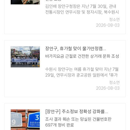
김인배 장안구청장은 지난 7월 30일, 관내
전통시장인 연무시장 및 정자시장, 북수원시
장을 방문해 상인들과 소통의 시간을 가졌
정소연
다. 이날 김인배 구청장은 상인들의 애로사
2026-08-03
항을 현장에서 직접 듣고자 전통시장을 ..
장안구, 휴가철 맞이 물가안정캠페인 실시
바가지요금 근절로 건전한 상거래 문화 조성
수원시 장안구는 여름 휴가철 맞아 지난 7월
29일, 연무시장과 광교공원 일원에서 「휴가
철 물가안정 캠페인」을 실시하였다. 이번 캠
정소연
페인은 수원의 대표적인 명산인 광교산을 찾
2026-08-03
는 등산객과 인근 연무시장 이용객 ..
[장안구] 주소정보 정확성 강화를 위한 건물번호판 전수조사 완료
조사 결과 훼손 또는 망실된 건물번호판
697개 정비 완료