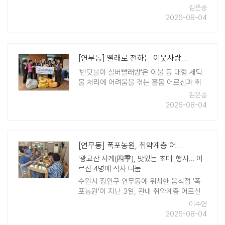
공동체 활성화를 위한 업무협약(MOU)을 체
김은송
결했다. 이번 협약은 자원순환 거점 운영과
2026-08-04
유용생활폐자원 수거를 ..
[연무동] 빨래로 전하는 이웃사랑 '반딧불이 실버빨래방' 운영
'반딧불이 실버빨래방'은 이불 등 대형 세탁
물 처리에 어려움을 겪는 홀몸 어르신과 취
약계층을 위한 맞춤형 세탁 지원 사업이다.
김은송
매주 화요일 통장들이 직접 가정을 방문해
2026-08-04
세탁물을 수거하고, 세탁·건조·배달까지 원스
톱으로 지원한다. 이 과정에서 대상자 ..
[연무동] 폭포농원, 취약계층 어르신에 여름맞이 보양 식사 대접
'광교산 사계(四季), 맛있는 초대' 행사… 어
르신 4명에 식사 나눔
수원시 장안구 연무동에 위치한 음식점 '폭
포농원'이 지난 3일, 관내 취약계층 어르신
4명에게 여름철 기력 회복을 위한 든든한 식
이수연
사를 대접했다. 이번 행사는 폭포농원과 연
2026-08-04
무동 지역사회보장협의 ..