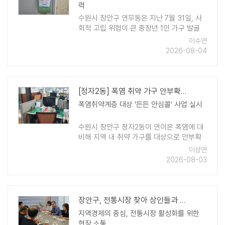
력
수원시 장안구 연무동은 지난 7월 31일, 사
회적 고립 위험이 큰 중장년 1인 가구 발굴
및 고독사 예방을 위해 맞춤형 복지 연락망
이수연
을 담은 안내문을 배부한다고 밝혔다. 안내
2026-08-04
문은 정보 전달력을 ..
[정자2동] 폭염 취약 가구 안부확인 추진
폭염취약계층 대상 '든든 안심콜' 사업 실시
수원시 장안구 정자2동이 연이은 폭염에 대
비해 지역 내 취약 가구를 대상으로 안부확
인 사업을 추진한다. ​이번 안심콜 사업은 폭
이상연
염에 특히 취약한 홀몸 어르신 65가구와 고
2026-08-03
립·고독사 위기가구 1 ..
장안구, 전통시장 찾아 상인들과 소통 나서
지역경제의 중심, 전통시장 활성화를 위한
현장 소통