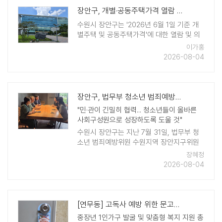
장안구, 개별·공동주택가격 열람 및 의견 접수
수원시 장안구는 '2026년 6월 1일 기준 개
별주택 및 공동주택가격'에 대한 열람 및 의
견제출 기간을 8월 5일부터 24일까지 운영
이가홍
한다. 대상은 2026년 1월 1일부터 5월 31일
2026-08-04
까지 신축 등의 사유가 발생한 관내 개별주
택 및 공동주택이며, 국토교통부 ..
장안구, 법무부 청소년 범죄예방위원 장안지구위원회 임원 간담회 개최
"민·관이 긴밀히 협력... 청소년들이 올바른
사회구성원으로 성장하도록 도울 것"
수원시 장안구는 지난 7월 31일, 법무부 청
소년 범죄예방위원 수원지역 장안지구위원
회(회장 최성배) 임원들과의 오찬 간담회를
장혜정
가졌다. 이날 간담회에는 법무부 청소년 범
2026-08-04
죄예방위원 수원지역 장안지 ..
[연무동] 고독사 예방 위한 문고리 안내문 배부
중장년 1인가구 발굴 및 맞춤형 복지 지원 총