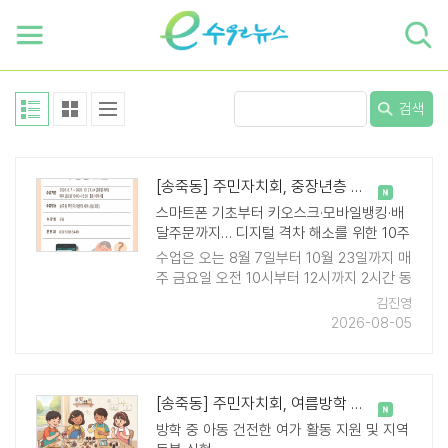
하단 바로가기
본문 바로가기
본문바로가기
검색
[송죽동] 주민자치회, 중장년층 대상 맞춤형 『디지털문해 프로그램』 운영
스마트폰 기초부터 키오스크·모바일뱅킹·배
달주문까지… 디지털 격차 해소를 위한 10주
간의 도전
수업은 오는 8월 7일부터 10월 23일까지 매
주 금요일 오전 10시부터 12시까지 2시간 동
안 송죽동 행정복지센터 3층 세미나실에서
김진영
총 10차시 과정(주 1회)으로 진행된다. ..
2026-08-05
[송죽동] 주민자치회, 여름방학 맞이 아동 공예 프로그램 『슬기로운 방학생활..
방학 중 아동 건전한 여가 활동 지원 및 지역