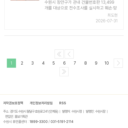
수원시 장안구가 관내 건물번호판 13,499
개를 대상으로 전수조사를 실시하고 훼손·망
실된 건물번호판 697개를 정비했다고 밝혔
최도현
다. 건물번호판은 도로명주소를 안내하는 기
2026-07-31
본 시설물로, 우편·택배 배송뿐만 ..
1
2
3
4
5
6
7
8
9
10
저작권보호정책
개인정보처리방침
RSS
주소 : 경기도 수원시 팔달구 효원로 241 (인계동)
발행처 : 수원시청
발행인 : 수원시장
편집인 : 홍보기획관
수원시 휴먼콜센터 :
1899-3300
/
031-5191-2114