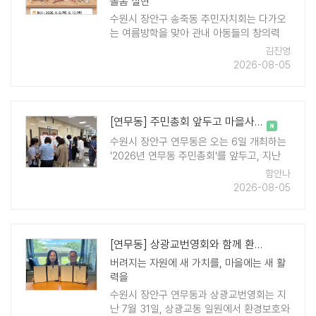
돌봄 실현
수원시 장안구 송죽동 주민자치회는 다가오
는 여름방학을 맞아 관내 아동들의 창의력
향상과 건전한 여가 생활을 지원하기 위해
김진영
아동 맞춤형 공예 프로그램 『슬기로운 방학
2026-08-05
생활』을 진행한다. 이번 프로그 ..
[연무동] 주민총회 앞두고 마을사업 결정하는 사전투표 마쳐
수원시 장안구 연무동은 오는 6일 개최하는
'2026년 연무동 주민총회'를 앞두고, 지난
14일부터 진행한 '2026년도 마을자치계획
함안나
및 주민참여예산' 사업의 우선순위 결정을
2026-08-05
위한 사전투표를 마쳤다. 사전투표는 연무동
주민 누구나 직접 마을 의 ..
[연무동] 상광교번영회와 함께 환경보호 및 공동체 활성화 업무협약 체결
버려지는 자원에 새 가치를, 마을에는 새 활
력을
수원시 장안구 연무동과 상광교번영회는 지
난 7월 31일, 상광교동 일원에서 환경보호와