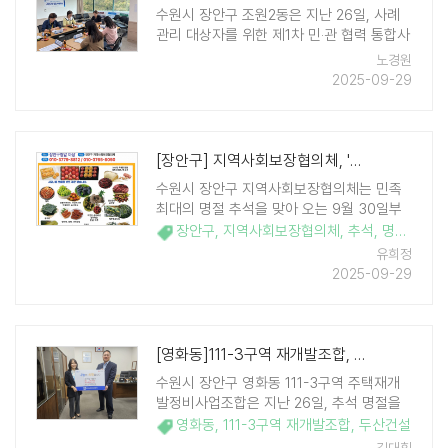
수원시 장안구 조원2동은 지난 26일, 사례
관리 대상자를 위한 제1차 민‧관 협력 통합사
례회의를 개최했다고 밝혔다. 회의 안건으로
노경원
는 고령의 모와 장애를 가진 자녀가 거주하
2025-09-29
는 가구에 대한 맞춤형 지원 방향이 선정됐
다. 회의는 가구에 발생하는 신체적, 정신적
건강 및 돌 ..
[장안구] 지역사회보장협의체, '함께하는 추석' 농·수산물 직거래장터 운영
수원시 장안구 지역사회보장협의체는 민족
최대의 명절 추석을 맞아 오는 9월 30일부
터 10월 2일까지 3일간 장안구청 앞 광장에
장안구
,
지역사회보장협의체
,
추석
,
명절
,
이웃
서 '추석맞이 농수산물 직거래장터'를 개최한
유희정
다. 이번 장터는 농어민에게는 판로 확보와
2025-09-29
소득 증대의 기회를, 시민들에게는 질 좋은
농수 ..
[영화동]111-3구역 재개발조합, 추석 맞아 저소득층 후원금 전달
수원시 장안구 영화동 111-3구역 주택재개
발정비사업조합은 지난 26일, 추석 명절을
맞아 지역 내 저소득층을 지원하기 위해 130
영화동
,
111-3구역 재개발조합
,
두산건설
만 원 상당의 후원금을 영화동 행정복지센터