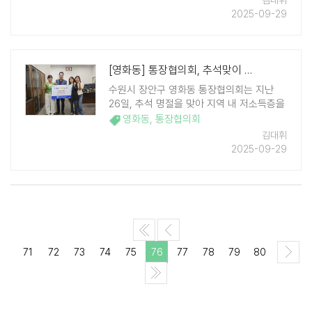
김대휘
에 전달했다. 이번 후원은 조합원들이 뜻을
2025-09-29
모아 마련한 현금 100만 ..
[영화동] 통장협의회, 추석맞이 온누리상품권 100만원 기부
수원시 장안구 영화동 통장협의회는 지난
26일, 추석 명절을 맞아 지역 내 저소득층을
위해 100만원 상당의 온누리 상품권을 영화
영화동
,
통장협의회
동 행정복지센터에 전달했다. 영화동 통장협
김대휘
의회는 명절마다 각각의 통장들이 뜻을 모아
2025-09-29
이웃돕기에 참여하고 있으며 기부한 ..
71
72
73
74
75
76
77
78
79
80