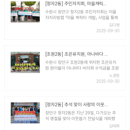
[정자2동] 주민자치회, 마을캐릭터 개발을 통한 마을브랜딩
수원시 장안구 정자2동 주민자치회는 마을
자치리빙랩 「마을 캐릭터 개발」 사업을 통해
지난 6월부터 진행해온 캐릭터 개발과정을
김다영
주민과 공유하고 주민 설문투표 결과를 바탕
2025-09-30
으로 최종 캐릭터를 선정했다. 캐릭터 개발
과정에서 주민들은 마을의 이미지와 가치,
특징을 자유롭게 ..
[조원2동] 조은유치원, 아나바다 성금 기탁 '훈훈'
수원시 장안구 조원2동에 위치한 조은유치
원 원아들이 아나바다 바자회 수익금을 조원
2동에 기탁하여 훈훈한 감동을 주고 있다. 아
노경원
나바다 행사는 아이들이 집에서 사용하지 않
2025-09-30
는 장난감, 책, 학용품 등을 직접 준비해 판
매했으며, 수익금 140만원을 어려운 이웃을
위해 써달라 ..
[정자2동] 추석 맞이 사랑의 이웃돕기 전달식 개최
장안구 정자2동은 지난 29일, 다가오는 추
석 명절을 맞아 이웃돕기 전달식을 개최했
다. 이번 행사는 지역사회의 연대와 나눔을
김태화