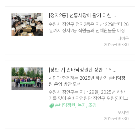
반도 ..
[정자2동] 전통시장에 활기 더한 추석맞이 장보기
수원시 장안구 정자2동은 지난 22일부터 26
일까지 정자2동 직원들과 단체원들을 대상
으로 '추석맞이 전통시장 장보기 주간'을 운
나예은
영했다. 추석을 맞이하여 전통시장 활성화와
2025-09-30
지역경제 활력 회복을 위해 추진하는 이번
행사는 특별히 관내의 정자시장에서 진행되
었으며, 정자2 ..
[장안구] 손바닥정원단 장안구 위원(리더)과 간담회 개최
시민과 함께하는 2025년 하반기 손바닥정
원 운영 방안 모색
수원시 장안구는 지난 29일, 2025년 하반
기를 맞아 손바닥정원단 장안구 위원(리더그
룹)과 간담회를 개최했다. 이번 간담회는 손
손바닥정원
,
녹지
,
조경
바닥정원단 장안구분과위원장 등 12명의 시
오지연
민들과 장안구청장을 비롯한 시 관계 ..
2025-09-30