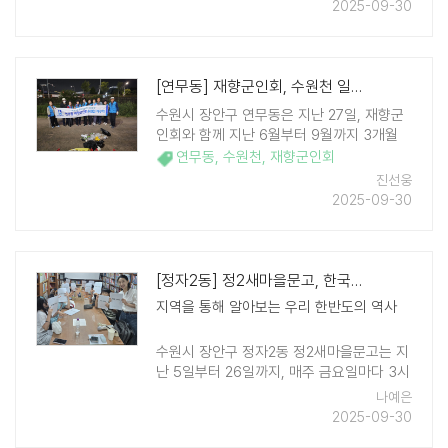
앞두고 도움이 필요한 우리 이웃들에게 소중
2025-09-30
히 전달될 예정이다. 김재호 주식회사 에코
월드 대표는 "추석 명절을 맞아 지 ..
[연무동] 재향군인회, 수원천 일대 환경정화 활동 성료
수원시 장안구 연무동은 지난 27일, 재향군
인회와 함께 지난 6월부터 9월까지 3개월
간 진행한 '2025 수원천가꾸기 봉사활동'을
연무동
,
수원천
,
재향군인회
성황리에 마쳤다. '연무동 수원천 가꾸기' 캠
진선웅
페인은 연무동 행정복지센터와 재향군인회,
2025-09-30
자원봉사자로 이루어져 진행한 ..
[정자2동] 정2새마을문고, 한국사 배우기 프로젝트 진행
지역을 통해 알아보는 우리 한반도의 역사
수원시 장안구 정자2동 정2새마을문고는 지
난 5일부터 26일까지, 매주 금요일마다 3시
간씩 초등학생들을 대상으로 한국사 특강을
나예은
진행했다. 이번 특강은 지역들을 중심으로
2025-09-30
펼쳐진 삼국시대부터 조선의 개항기까지 한