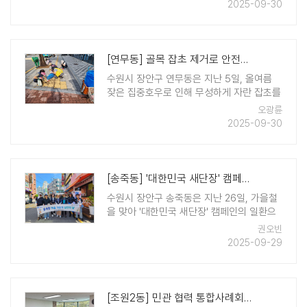
실천하고, 소외된 이웃들에게 행복한 명절을
2025-09-30
선사하기 위해 마련되었으며, 정자2동 주민
자치회 및 9개의 동 단체를 비롯해 북수원신
협, 아이비티㈜ ..
[연무동] 골목 잡초 제거로 안전한 보행환경 조성
수원시 장안구 연무동은 지난 5일, 올여름
잦은 집중호우로 인해 무성하게 자란 잡초를
제거하는 대대적인 환경정비 활동을 벌였다
오광륜
고 밝혔다. 이번 잡초 제거 활동은 지난 장룡
2025-09-30
문사거리에서 용연 일대에 걸치 정비 작업에
이은 두번째로, 통장협의회와 행정복지센터
직원, ..
[송죽동] '대한민국 새단장' 캠페인 동참, 지역 환경정비 실시
수원시 장안구 송죽동은 지난 26일, 가을철
을 맞아 '대한민국 새단장' 캠페인의 일환으
로 지역 환경 정비 활동을 실시하였다. 이날
권오빈
정비 활동에는 송죽동 행정복지센터 직원들
2025-09-29
과 송죽동 통장협의회 소속 통장 6명이 참여
하였으며, 행정복지센터 인근 골목 ..
[조원2동] 민관 협력 통합사례회의 개최