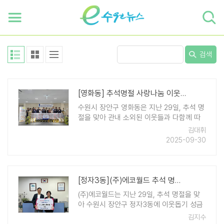
하단 바로가기
본문 바로가기
본문바로가기
검색
[영화동] 추석명절 사랑나눔 이웃돕기 전달식 개최
수원시 장안구 영화동은 지난 29일, 추석 명
절을 맞아 관내 소외된 이웃들과 다함께 따
뜻한 명절을 보내기 위한 '사랑나눔 이웃돕
김대휘
기 전달식'을 개최했다. 이번 행사는 9월 8일
2025-09-30
부터 시작된 추석맞이 이웃나눔 후원 활동의
일환으로 마련됐으며, 영화동 주민자치회를
비롯 ..
[정자3동](주)에코월드 추석 명절 이웃돕기 성금 100만원 전달
(주)에코월드는 지난 29일, 추석 명절을 맞
아 수원시 장안구 정자3동에 이웃돕기 성금
100만원을 기탁했다. 이번 기부금은 명절을
김지수