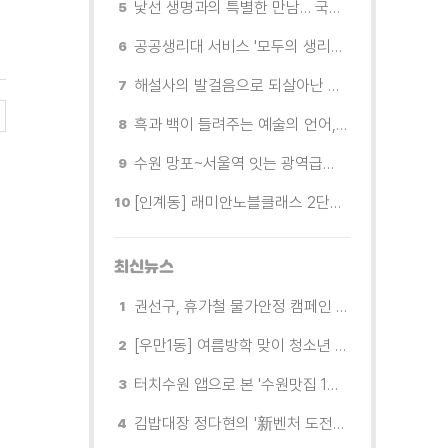
낯선 생명과의 특별한 만남… 국제전 《패트리샤 피치니니: 킨쉽》
공공생리대 서비스 '모두의 생리대' 시범 운영...수원시청·4개 구청 등에 지급기 설치
해설사의 발걸음으로 되살아난 수원의 독립운동 역사
흑과 백이 들려주는 예술의 언어, 수원시립미술관 소장품전《블랑 블랙 파노라마》
수원 망포~서울역 잇는 광역급행버스 M5165번, 8월 3일 개통
[인계동] 래미안노블클래스 2단지 경로당, 무더위 속 독거노인에게 '따뜻한 한 끼' 대접
최신뉴스
권선구, 휴가철 물가안정 캠페인 전개
[우만1동] 여름방학 맞이 청소년 유해환경 캠페인 실시
터치수원 앱으로 본 '수원맛집 100선'... 장안구 맛집을 찾다
김밥대장 정다현의 '新벤처 도전이야기'