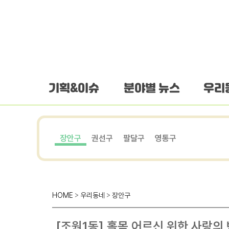
하단 바로가기
본문 바로가기
본문바로가기
기획&이슈
분야별 뉴스
우리
장안구
권선구
팔달구
영통구
HOME
>
우리동네
>
장안구
[조원1동] 홀몸 어르신 위한 사랑의