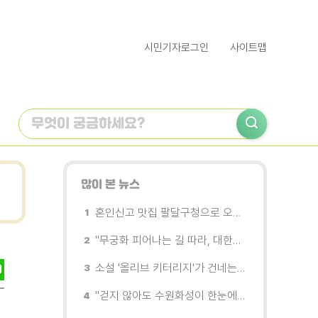
시민기자로그인
사이트맵
많이 본 뉴스
혼인신고 맛집 팔달구청으로 오세요
"무궁화 피어나는 길 따라, 대한민국을 걷는다"
소설 '올리브 키터리지'가 건네는 삶과 연민의 철학
"걷지 않아도 수원화성이 한눈에"…무장애 관광버스 '수원행차' 타보니