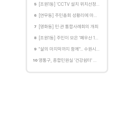
[조원1동] 'CCTV 설치 위치선정협의회' 회의 개최
[연무동] 주민총회 성황리에 마무리
[영화동] 민·관 통합사례회의 개최
[조원1동] 주민이 모은 '폐우산 100개' 수원여대에 1차 전달
"삶의 마지막까지 함께"... 수원시 8개 기관, 어르신 돌봄의 손을 맞잡다
영통구, 종합민원실 '건강쉼터' 운영... 폭염 무더위 속 시민의 안전 강화