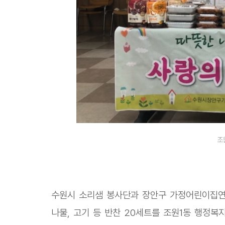
조
수원시 소리샘 봉사단과 장안구 가정어린이집연합
나물, 고기 등 반찬 20세트를 조원1동 행정복