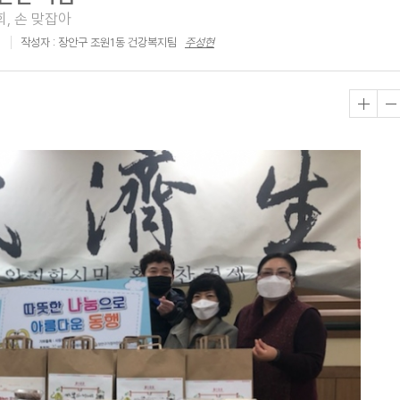
, 손 맞잡아
작성자 : 장안구 조원1동 건강복지팀
주성현