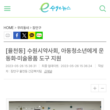
하단 바로가기
본문 바로가기
본문바로가기
HOME
>
우리동네
>
장안구
[율천동] 수원시약사회, 아동청소년에게 운
동화·미술용품 도구 지원
2023-05-26 15:36:31
최종 업데이트 :
2023-05-26 15:36:24
작성
자 : 장안구 율천동 건강복지팀
김예슬