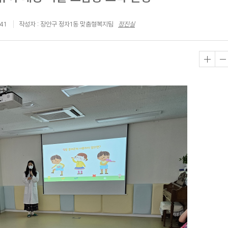
41
작성자 : 장안구 정자1동 맞춤형복지팀
정진실