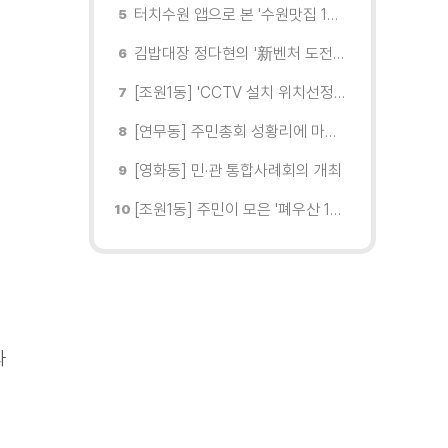
터치수원 앱으로 본 '수원맛집 100선'... 장안구 맛집을 찾다
김밥대장 정다현의 '新벤처 도전이야기'
[조원1동] 'CCTV 설치 위치선정협의회' 회의 개최
[연무동] 주민총회 성황리에 마무리
[영화동] 민·관 통합사례회의 개최
[조원1동] 주민이 모은 '폐우산 100개' 수원여대에 1차 전달
과