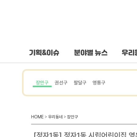
하단 바로가기
본문 바로가기
본문바로가기
기획&이슈
분야별 뉴스
우리
장안구
권선구
팔달구
영통구
HOME
>
우리동네
>
장안구
[정자1동] 정자1동 시립어린이집 영