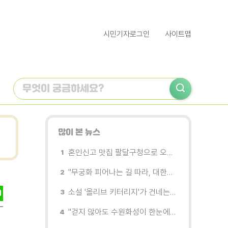
시민기자로그인
사이트맵
많이 본 뉴스
혼인신고 맛집 팔달구청으로 오세요
"무궁화 피어나는 길 따라, 대한민국을 걷는다"
소설 '올리브 키터리지'가 건네는 삶과 연민의 철학
"걷지 않아도 수원화성이 한눈에"…무장애 관광버스 '수원행차' 타보니