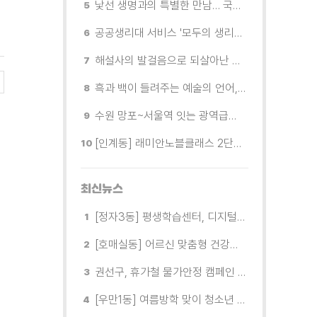
낯선 생명과의 특별한 만남… 국제전 《패트리샤 피치니니: 킨쉽》
공공생리대 서비스 '모두의 생리대' 시범 운영...수원시청·4개 구청 등에 지급기 설치
해설사의 발걸음으로 되살아난 수원의 독립운동 역사
흑과 백이 들려주는 예술의 언어, 수원시립미술관 소장품전《블랑 블랙 파노라마》
수원 망포~서울역 잇는 광역급행버스 M5165번, 8월 3일 개통
[인계동] 래미안노블클래스 2단지 경로당, 무더위 속 독거노인에게 '따뜻한 한 끼' 대접
최신뉴스
[정자3동] 평생학습센터, 디지털 생활문해교실 개강
[호매실동] 어르신 맞춤형 건강특화사업 「은빛반짝 실버종이공방」 운영
권선구, 휴가철 물가안정 캠페인 전개
[우만1동] 여름방학 맞이 청소년 유해환경 캠페인 실시