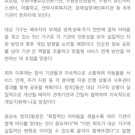
보호팀, 수원아동보호전문기관, 수원장안경찰서, 수원시 휴먼서비
스센터, 아름학교, 연무사회복지관, 호매실장애인복지관 등 8개
기관이 한자리에 모인다.
대상 가구는 배우자의 부재로 생계·양육·주거 전반에 걸쳐 어려움
을 겪고 있는 5인 가구로 각 기관의 전문성을 모아 실질적인 지
원 방안과 향후 개입 방향을 논의할 예정이다. 단순한 정보 공유
를 넘어 기관 간 역할을 조율하고 맞춤형 서비스 연계 방안을 마
련하는 데 초점을 맞춘다.
회의 이후에는 참석 기관들과 지속적으로 소통하며 아동돌봄 서
비스 연계, 주거 지원 등 각 분야별 지원 진행 상황과 사후관리
결과를 함께 공유할 계획이다. 정자2동은 대상 가구의 상황이 실
질적으로 개선될 때까지 관계기관과 긴밀히 협력하며 지속적으로
개입·지원해 나갈 방침이다.
윤상숙 정자2동장은 "복합적인 어려움을 겪을수록 여러 기관이
함께 머리를 맞대는 것이 중요하다"며 "이번 회의가 대상 가구에
실질적인 변화로 이어질 수 있도록 끝까지 함께하겠다"고 말했