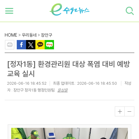
하단 바로가기
본문 바로가기
본문바로가기
HOME
>
우리동네
>
장안구
[정자1동] 환경관리원 대상 폭염 대비 예방
교육 실시
2026-06-16 18:45:52
최종 업데이트 :
2026-06-16 18:45:50
작성
자 : 장안구 정자1동 행정민원팀
윤상윤