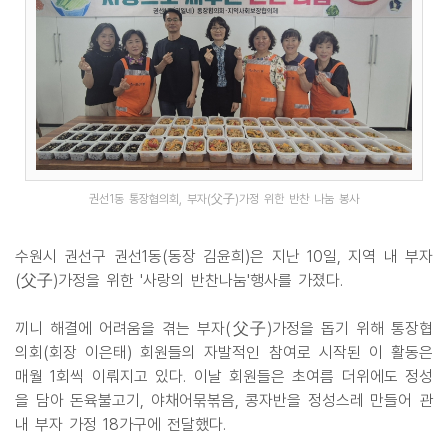
권선1동 통장협의회, 부자(父子)가정 위한 반찬 나눔 봉사
수원시 권선구 권선1동(동장 김윤희)은 지난 10일, 지역 내 부자
(父子)가정을 위한 '사랑의 반찬나눔'행사를 가졌다.
끼니 해결에 어려움을 겪는 부자(父子)가정을 돕기 위해 통장협
의회(회장 이은태) 회원들의 자발적인 참여로 시작된 이 활동은
매월 1회씩 이뤄지고 있다. 이날 회원들은 초여름 더위에도 정성
을 담아 돈육불고기, 야채어묶볶음, 콩자반을 정성스레 만들어 관
내 부자 가정 18가구에 전달했다.