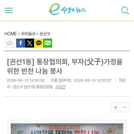
하단 바로가기
본문 바로가기
본문바로가기
HOME
>
우리동네
>
권선구
[권선1동] 통장협의회, 부자(父子)가정을
위한 반찬 나눔 봉사
2026-06-10 13:50:32
최종 업데이트 :
2026-06-10 13:50:27
작성
자 : 권선구 권선1동 행정민원팀
이아연