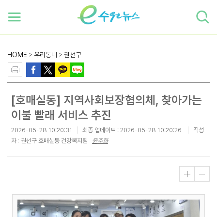
하단 바로가기
본문 바로가기
본문바로가기
HOME
>
우리동네
>
권선구
[호매실동] 지역사회보장협의체, 찾아가는
이불 빨래 서비스 추진
2026-05-28 10:20:31
최종 업데이트 :
2026-05-28 10:20:26
작성
자 : 권선구 호매실동 건강복지팀
윤주화