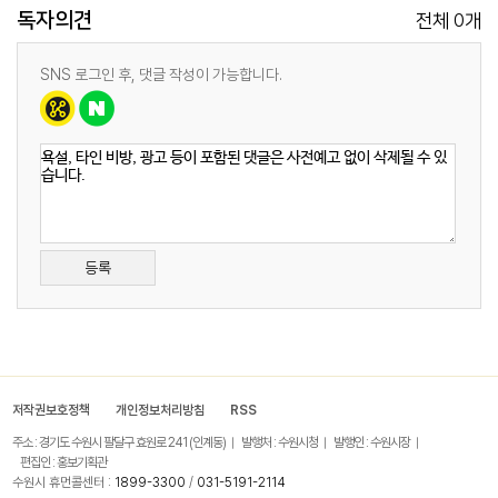
독자의견
0
전체
개
SNS 로그인 후, 댓글 작성이 가능합니다.
등록
저작권보호정책
개인정보처리방침
RSS
주소 : 경기도 수원시 팔달구 효원로 241 (인계동)
발행처 : 수원시청
발행인 : 수원시장
편집인 : 홍보기획관
수원시 휴먼콜센터 :
1899-3300
/
031-5191-2114