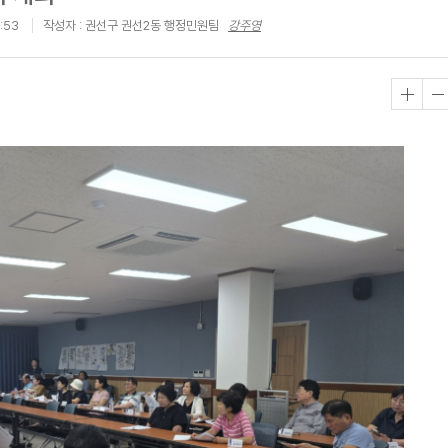
:53
작성자 : 권선구 권선2동 행정민원팀
강주영