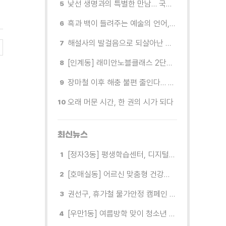
낯선 생명과의 특별한 만남… 국제전 《패트리샤 피치니니: 킨쉽》
흑과 백이 들려주는 예술의 언어, 수원시립미술관 소장품전《블랑 블랙 파노라마》
해설사의 발걸음으로 되살아난 수원의 독립운동 역사
[인계동] 래미안노블클래스 2단지 경로당, 무더위 속 독거노인에게 '따뜻한 한 끼' 대접
장마철 이후 해충 불편 줄인다… 영통구보건소, 신동수변공원·원천리천 집중 방제
오래 머문 시간, 한 권의 시가 되다
최신뉴스
[정자3동] 평생학습센터, 디지털 생활문해교실 개강
[호매실동] 어르신 맞춤형 건강특화사업 「은빛반짝 실버종이공방」 운영
권선구, 휴가철 물가안정 캠페인 전개
[우만1동] 여름방학 맞이 청소년 유해환경 캠페인 실시