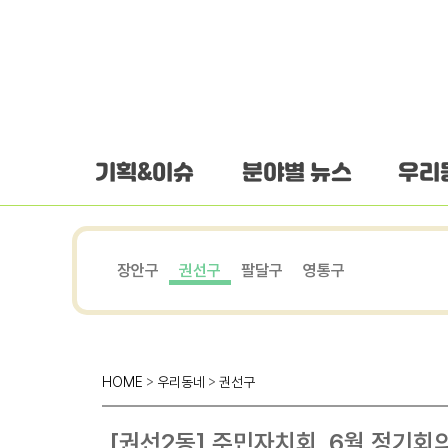
하단 바로가기
본문 바로가기
본문바로가기
기획&이슈
분야별 뉴스
우리
장안구
권선구
팔달구
영통구
HOME
>
우리동네
>
권선구
[권선2동] 주민자치회, 6월 정기회