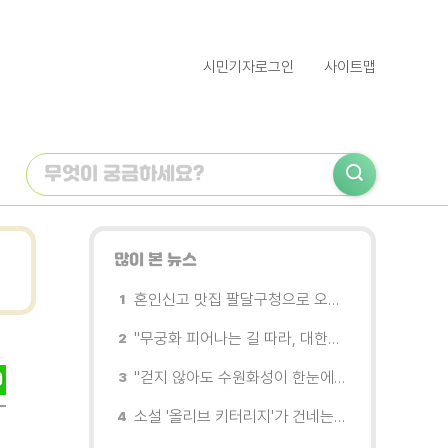
시민기자로그인
사이트맵
많이 본 뉴스
혼인신고 맛집 팔달구청으로 오세요
"무궁화 피어나는 길 따라, 대한민국을 걷는다"
"걷지 않아도 수원화성이 한눈에"…무장애 관광버스 '수원행차' 타보니
소설 '올리브 키터리지'가 건네는 삶과 연민의 철학