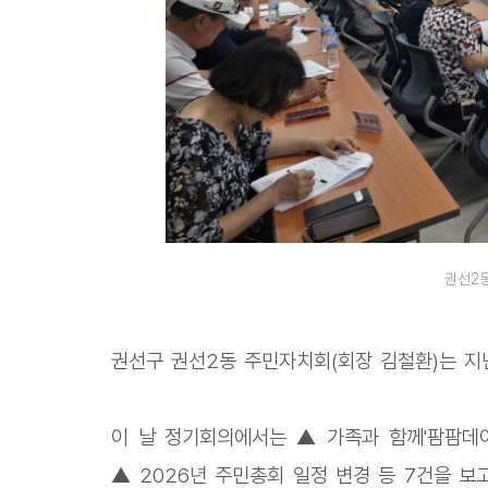
권선2
권선구 권선2동 주민자치회(회장 김철환)는 지
이 날 정기회의에서는 ▲ 가족과 함께'팜팜데이
▲ 2026년 주민총회 일정 변경 등 7건을 