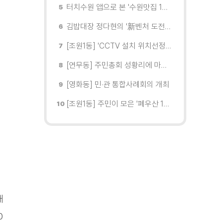
터치수원 앱으로 본 '수원맛집 100선'... 장안구 맛집을 찾다
김밥대장 정다현의 '新벤처 도전이야기'
[조원1동] 'CCTV 설치 위치선정협의회' 회의 개최
[연무동] 주민총회 성황리에 마무리
[영화동] 민·관 통합사례회의 개최
[조원1동] 주민이 모은 '폐우산 100개' 수원여대에 1차 전달
내
0