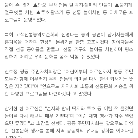
물에 손 씻기 ▲단오 부채‧전통 탈‧딱지‧풀피리 만들기 ▲물지게‧
절구‧멧돌 체험 ▲투호‧활쏘기 등 전통 놀이체험 등 다채로운 프
로그램이 운영되었다.
특히 고색전통농악보존회의 신명나는 농악 공연이 참가자들에게
흥겨움을 더하며 현장의 분위기를 한층 고조시켰다. 참여자들은
직접 전통 공예품을 만들고, 전통 기구와 놀이를 체험하며 평소
접하기 어려운 우리 문화를 몸소 익힐 수 있었다.
신호정 평동 주민자치회장은 "어린이부터 어르신까지 평동 주민
모두가 함께 어우러져 우리 전통의 의미를 다시 한번 되새기는 뜻
깊은 자리였다"며 "앞으로도 지역사회 소통과 전통문화 계승을 위
한 다양한 프로그램을 마련하겠다"고 말했다.
참가한 한 어르신은 "손자와 함께 딱지와 투호 등 어릴 적 즐겼던
놀이를 다시 해보니 매우 기쁘다"며 "이런 체험 행사가 자주 열렸
으면 좋겠다"고 소감을 전했다. 평동 주민자치회는 앞으로도 다양
한 전통문화 행사를 통해 지역 공동체의 유대감 강화를 이어나갈