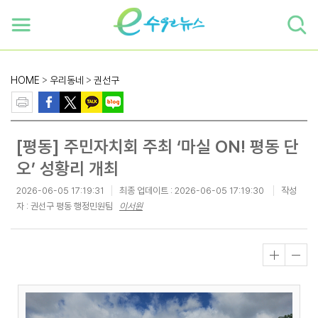
하단 바로가기
본문 바로가기
본문바로가기
HOME
>
우리동네
>
권선구
[평동] 주민자치회 주최 ‘마실 ON! 평동 단
오’ 성황리 개최
2026-06-05 17:19:31
최종 업데이트 :
2026-06-05 17:19:30
작성
자 : 권선구 평동 행정민원팀
이서원