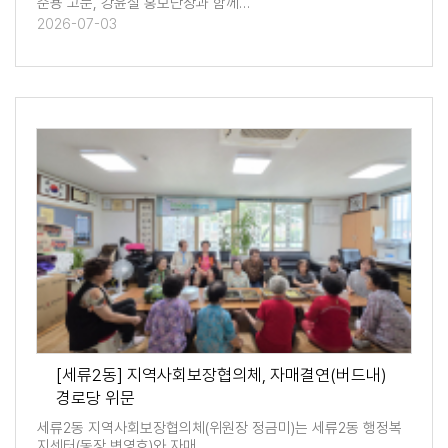
준용 고문, 강윤철 홍보단장과 함께…
2026-07-03
[세류2동] 지역사회보장협의체, 자매결연(버드내)
경로당 위문
세류2동 지역사회보장협의체(위원장 정금미)는 세류2동 행정복
지센터(동장 변영호)와 자매…