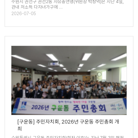
수원시 권선구 권선2동 자유총연맹(위원장 박창억)은 지난 4일,
관내 저소득 다자녀가구에 …
2026-07-05
[구운동] 주민자치회, 2026년 구운동 주민총회 개
최