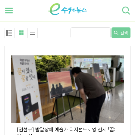
하단 바로가기
본문 바로가기
본문바로가기
검색
[권선구] 발달장애 예술가 디지털드로잉 전시 「꿈: