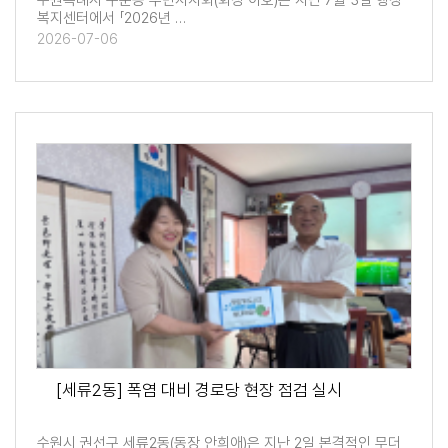
수원특례시 구운동 주민자치회(회장 이호)는 지난 7월 3일 행정
복지센터에서 「2026년 …
2026-07-06
[세류2동] 폭염 대비 경로당 현장 점검 실시
수원시 권선구 세류2동(동장 안희애)은 지난 2일 본격적인 무더