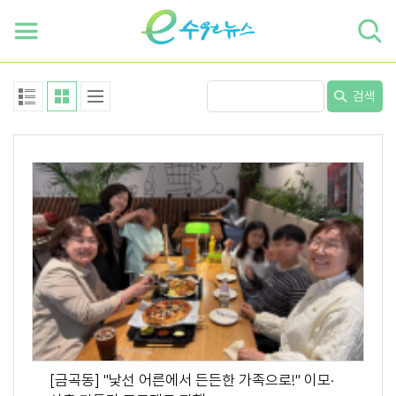
하단 바로가기
본문 바로가기
본문바로가기
검색
[금곡동] "낯선 어른에서 든든한 가족으로!" 이모·