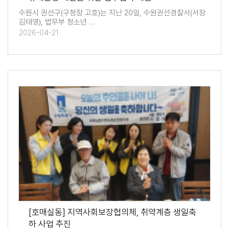
수원시 권선구(구청장 고호)는 지난 20일, 수원권선경찰서(서장
김태영), 법무부 청소년 …
2026-04-21
[호매실동] 지역사회보장협의체, 취약계층 생일축
하 사업 추진