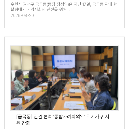
수원시 권선구 금곡동(동장 장성임)은 지난 17일, 금곡동 관내 한
살림에서 지역사회의 안전을 위해…
2026-04-20
[금곡동] 민관․협력 '통합사례회의'로 위기가구 지
원 강화