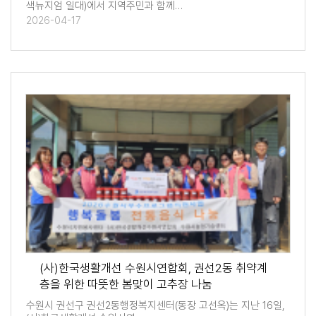
색뉴지엄 일대)에서 지역주민과 함께…
2026-04-17
(사)한국생활개선 수원시연합회, 권선2동 취약계
층을 위한 따뜻한 봄맞이 고추장 나눔
수원시 권선구 권선2동행정복지센터(동장 고선옥)는 지난 16일,