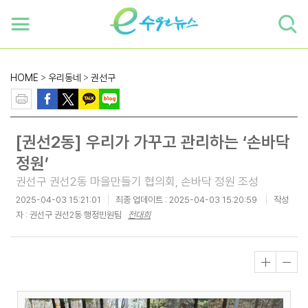
하단 바로가기
본문 바로가기
본문바로가기
HOME
>
우리동네
>
권선구
[권선2동] 우리가 가꾸고 관리하는 ‘손바닥
정원’
권선구 권선2동 마을만들기 협의회, 손바닥 정원 조성
2025-04-03 15:21:01
최종 업데이트 :
2025-04-03 15:20:59
작성
자 : 권선구 권선2동 행정민원팀
전대희