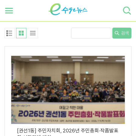
하단 바로가기
본문 바로가기
본문바로가기
검색
[권선1동] 주민자치회, 2026년 주민총회·작품발표