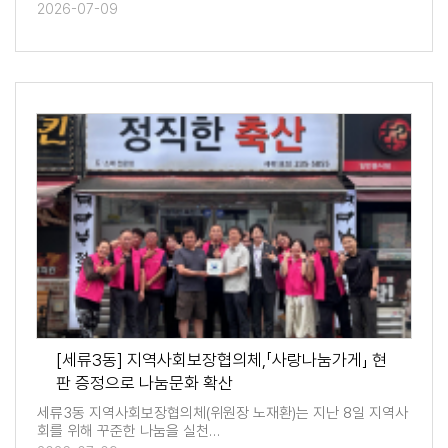
2026-07-09
[세류3동] 지역사회보장협의체,「사랑나눔가게」 현
판 증정으로 나눔문화 확산
세류3동 지역사회보장협의체(위원장 노재환)는 지난 8일 지역사
회를 위해 꾸준한 나눔을 실천…