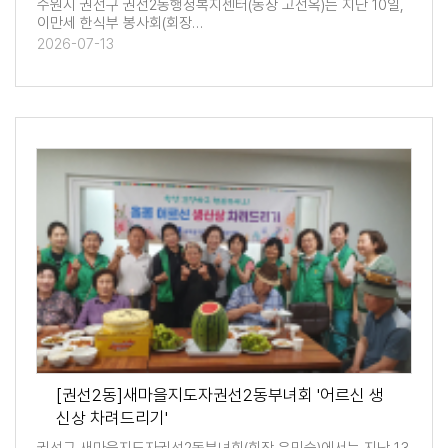
수원시 권선구 권선2동행정복지센터(동장 고선옥)는 지난 10일,
이만세 한식부 봉사회(회장…
2026-07-13
[권선2동]새마을지도자권선2동부녀회 '어르신 생
신상 차려드리기'