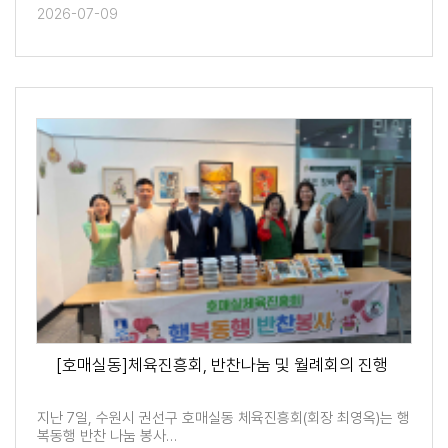
2026-07-09
[호매실동]체육진흥회, 반찬나눔 및 월례회의 진행
지난 7일, 수원시 권선구 호매실동 체육진흥회(회장 최영옥)는 행
복동행 반찬 나눔 봉사…