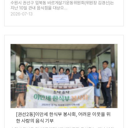
수원시 권선구 입북동 바르게살기운동위원회(위원장 김경신)는
지난 10일 관내 음식점을 대상으…
2026-07-13
[권선2동]이만세 한식부 봉사회, 어려운 이웃을 위
한 사랑의 음식 기부