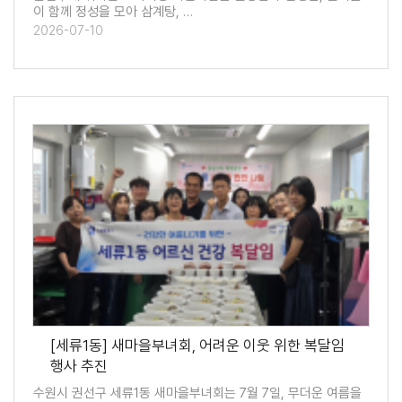
이 함께 정성을 모아 삼계탕, …
2026-07-10
[세류1동] 새마을부녀회, 어려운 이웃 위한 복달임
행사 추진
수원시 권선구 세류1동 새마을부녀회는 7월 7일, 무더운 여름을