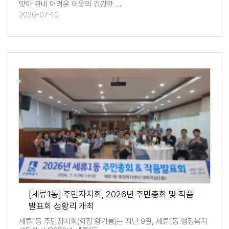
맞아 관내 어려운 이웃의 건강한 …
2026-07-10
[세류1동] 주민자치회, 2026년 주민총회 및 작품
발표회 성황리 개최
세류1동 주민자치회(회장 왕기룡)는 지난 9일, 세류1동 행정복지