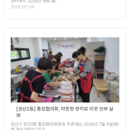
센터에서 '2026년 세류1동…
2026-07-09
[권선2동] 통장협의회, 따뜻한 한끼로 이웃 안부 살
펴
권선구 권선2동 통장협의회(회장 주광애)는 2026년 7월 9일(목)
에 관내 어르신 15가…