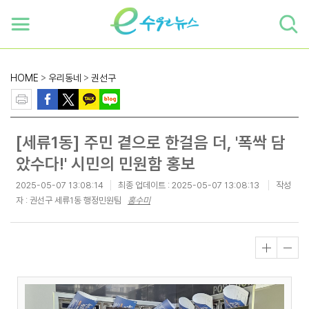
하단 바로가기
본문 바로가기
본문바로가기
HOME
>
우리동네
>
권선구
[세류1동] 주민 곁으로 한걸음 더, '폭싹 담
았수다!' 시민의 민원함 홍보
2025-05-07 13:08:14
최종 업데이트 :
2025-05-07 13:08:13
작성
자 : 권선구 세류1동 행정민원팀
홍수미