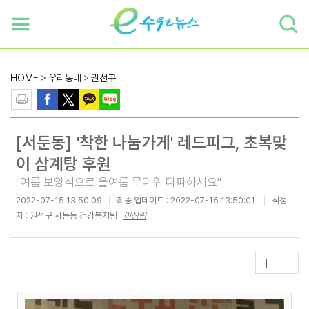
하단 바로가기
본문 바로가기
본문바로가기
HOME
>
우리동네
>
권선구
[서둔동] '착한 나눔가게' 레드피그, 초복맞
이 삼계탕 후원
"여름 보양식으로 올여름 무더위 타파하세요"
2022-07-15 13:50:09
최종 업데이트 :
2022-07-15 13:50:01
작성
자 : 권선구 서둔동 건강복지팀
이상림