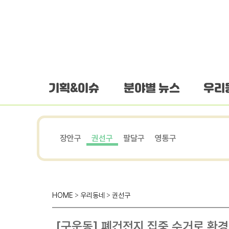
하단 바로가기
본문 바로가기
본문바로가기
기획&이슈
분야별 뉴스
우리
장안구
권선구
팔달구
영통구
HOME
>
우리동네
>
권선구
[구운동] 폐건전지 집중 수거로 환