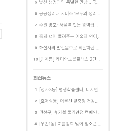
낯선 생명과의 특별한 만남… 국제전 《패트리샤 피치니니: 킨쉽》
공공생리대 서비스 '모두의 생리대' 시범 운영...수원시청·4개 구청 등에 지급기 설치
수원 망포~서울역 잇는 광역급행버스 M5165번, 8월 3일 개통
흑과 백이 들려주는 예술의 언어, 수원시립미술관 소장품전《블랑 블랙 파노라마》
해설사의 발걸음으로 되살아난 수원의 독립운동 역사
[인계동] 래미안노블클래스 2단지 경로당, 무더위 속 독거노인에게 '따뜻한 한 끼' 대접
최신뉴스
[정자3동] 평생학습센터, 디지털 생활문해교실 개강
[호매실동] 어르신 맞춤형 건강특화사업 「은빛반짝 실버종이공방」 운영
권선구, 휴가철 물가안정 캠페인 전개
[우만1동] 여름방학 맞이 청소년 유해환경 캠페인 실시