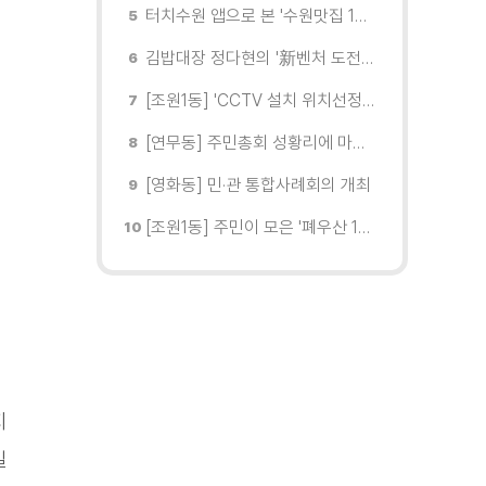
터치수원 앱으로 본 '수원맛집 100선'... 장안구 맛집을 찾다
김밥대장 정다현의 '新벤처 도전이야기'
[조원1동] 'CCTV 설치 위치선정협의회' 회의 개최
[연무동] 주민총회 성황리에 마무리
[영화동] 민·관 통합사례회의 개최
[조원1동] 주민이 모은 '폐우산 100개' 수원여대에 1차 전달
지
일