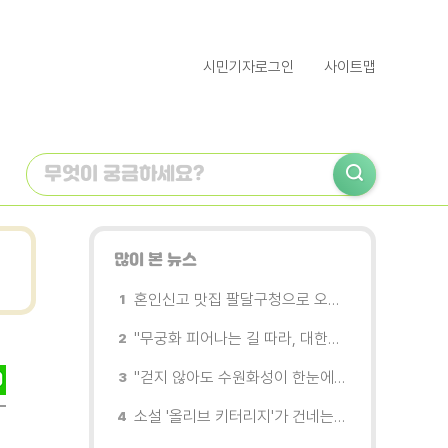
시민기자로그인
사이트맵
많이 본 뉴스
혼인신고 맛집 팔달구청으로 오세요
"무궁화 피어나는 길 따라, 대한민국을 걷는다"
"걷지 않아도 수원화성이 한눈에"…무장애 관광버스 '수원행차' 타보니
소설 '올리브 키터리지'가 건네는 삶과 연민의 철학