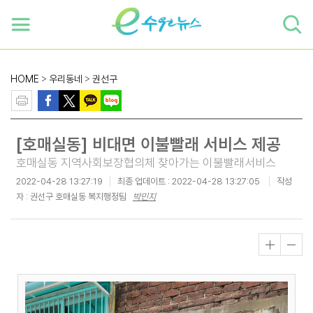
하단 바로가기
본문 바로가기
본문바로가기
HOME
>
우리동네
>
권선구
[호매실동] 비대면 이불빨래 서비스 제공
호매실동 지역사회보장협의체 찾아가는 이불빨래서비스
2022-04-28 13:27:19
최종 업데이트 :
2022-04-28 13:27:05
작성
자 : 권선구 호매실동 복지행정팀
박민지