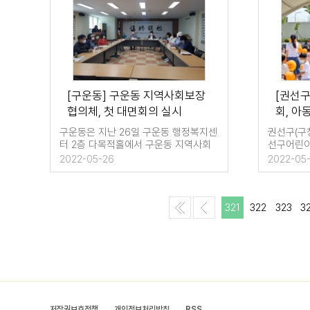
[구운동] 구운동 지역사회보장
[권선
협의체, 첫 대면회의 실시
회, 아
구운동은 지난 26일 구운동 행정복지센
권선구(구청
터 2층 다목적홀에서 구운동 지역사회
선구어린이
보장협의체가 …
원, 원아,
2022-05-26
2022-05
321
322
323
3
저작권보호정책
개인정보처리방침
RSS