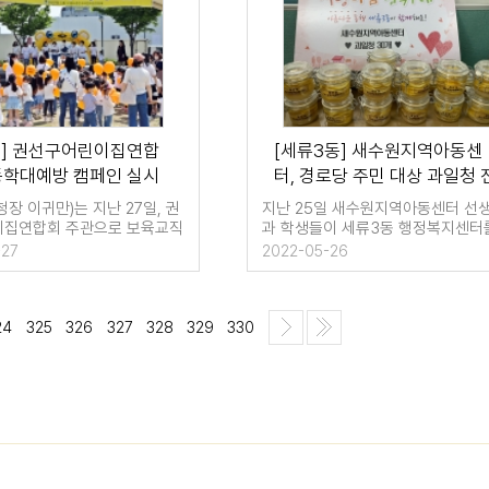
구] 권선구어린이집연합
[세류3동] 새수원지역아동센
동학대예방 캠페인 실시
터, 경로당 주민 대상 과일청 
달
장 이귀만)는 지난 27일, 권
지난 25일 새수원지역아동센터 선
집연합회 주관으로 보육교직
과 학생들이 세류3동 행정복지센터
 학…
방문해 이웃 경…
-27
2022-05-26
24
325
326
327
328
329
330