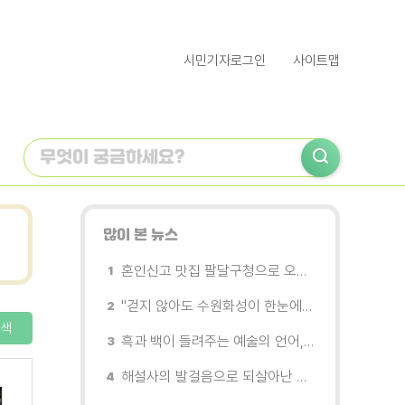
시민기자로그인
사이트맵
많이 본 뉴스
혼인신고 맛집 팔달구청으로 오세요
"걷지 않아도 수원화성이 한눈에"…무장애 관광버스 '수원행차' 타보니
색
흑과 백이 들려주는 예술의 언어, 수원시립미술관 소장품전《블랑 블랙 파노라마》
해설사의 발걸음으로 되살아난 수원의 독립운동 역사