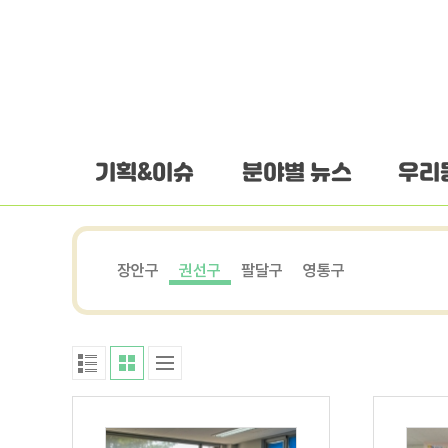
하단 바로가기
본문 바로가기
본문바로가기
기획&이슈
분야별 뉴스
우리
장안구
권선구
팔달구
영통구