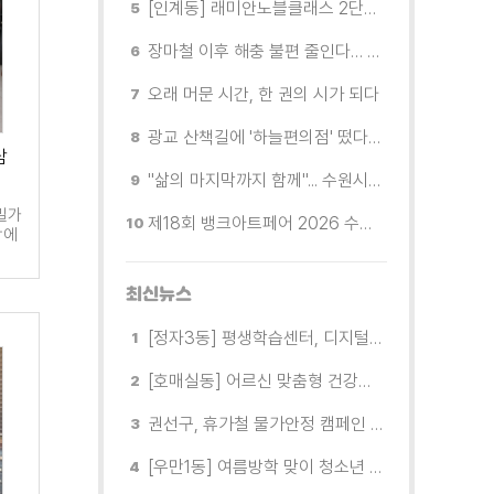
[인계동] 래미안노블클래스 2단지 경로당, 무더위 속 독거노인에게 '따뜻한 한 끼' 대접
장마철 이후 해충 불편 줄인다… 영통구보건소, 신동수변공원·원천리천 집중 방제
오래 머문 시간, 한 권의 시가 되다
광교 산책길에 '하늘편의점' 떴다… 드론배송 시연
담
"삶의 마지막까지 함께"... 수원시 8개 기관, 어르신 돌봄의 손을 맞잡다
밀가
제18회 뱅크아트페어 2026 수원 개막, '나도 그림을 소유한다'
함에
최신뉴스
[정자3동] 평생학습센터, 디지털 생활문해교실 개강
[호매실동] 어르신 맞춤형 건강특화사업 「은빛반짝 실버종이공방」 운영
권선구, 휴가철 물가안정 캠페인 전개
[우만1동] 여름방학 맞이 청소년 유해환경 캠페인 실시