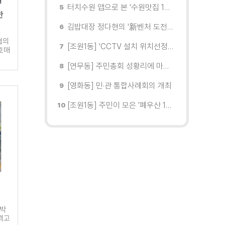
터치수원 앱으로 본 '수원맛집 100선'... 장안구 맛집을 찾다
한
김밥대장 정다현의 '新벤처 도전이야기'
협의
[조원1동] 'CCTV 설치 위치선정협의회' 회의 개최
호매
[연무동] 주민총회 성황리에 마무리
[영화동] 민·관 통합사례회의 개최
[조원1동] 주민이 모은 '폐우산 100개' 수원여대에 1차 전달
 박
겪고