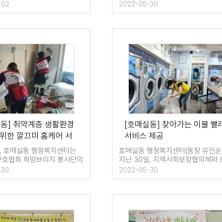
의를…
있는 이웃을 …
-02
2022-05-30
실동] 취약계층 생활환경
[호매실동] 찾아가는 이불 빨
위한 깔끄미 홈케어 서
서비스 제공
실시
일, 호매실동 행정복지센터는
호매실동 행정복지센터(동장 유인순
호협회 희망브리지 봉사단의
지난 30일, 지역사회보장협의체와 
아 취약…
실점 워시앤…
-30
2022-05-30