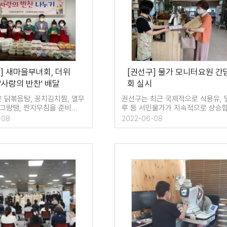
] 새마을부녀회, 더위
[권선구] 물가 모니터요원 간
'사랑의 반찬' 배달
회 실시
 닭볶음탕, 꽁치김치찜, 열무
권선구는 최근 국제적으로 식용유, 
동그랑땡, 짠지무침을 준비…
루 등 서민물가가 지속적으로 상승
따라 물가 …
-08
2022-06-08