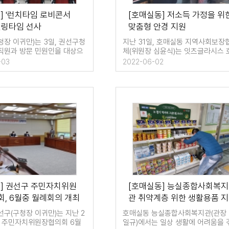
] '런치타임 로비콘서
[호매실동] 저소득 가정을 위
힐링타임 선사
맞춤형 안경 지원
청장 이귀만)는 3일, 권선구청
지난 31일, 호매실동 지역사회보장
직원과 방문 민원인을 대상으
체(위원장 심윤식)는 잇츠글라시스 
타임…
실점(대표 …
-03
2022-06-02
구] 권선구 주민자치위원
[호매실동] 능실종합사회복지
, 6월중 월례회의 개최
관 취약계층 위한 생활용품 지
원
선구(구청장 이귀만)는 지난 2
호매실동 능실종합사회복지관(관장
구 주민자치위원장협의회 6월
일규)에서는 일상 생활에 어려움을 