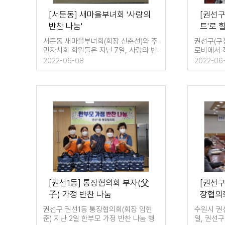
[서둔동] 새마을부녀회 '사랑의
[권선구
반찬 나눔'
트'로 
서둔동 새마을부녀회(회장 신춘선)와 주
권선구(구
민자치회 회원들은 지난 7일, 사랑의 반
로비에서 
찬나눔 자원봉사를 실…
로 '런치
2022-06-08
2022-06
[권선1동] 통장협의회 부자(父
[권선
子) 가정 반찬 나눔
장협의회
권선구 권선1동 통장협의회(회장 임현
수원시 권
준) 지난 2일 한부모 가정 반찬 나눔 행
일, 권선