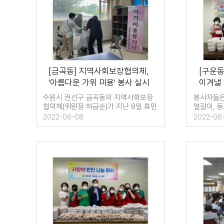
[금곡동] 지역사회보장협의체,
[구운동
'아름다운 가위 미용' 봉사 실시
이겨낼 
수원시 권선구 금곡동의 지역사회보장
봉사자들은
협의체(위원장 허금순)가 지난 8일 휴먼
얼갈이, 
시아4단지 아…
2022-06-08
2022-06