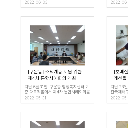
사를 가졌다. '통장…
중 월례회
2022-06-03
2022-06
[구운동] 소외계층 지원 위한
[호매
제4차 통합사례회의 개최
개선을 
비스 
지난 5월31일, 구운동 행정복지센터 2
지난 28
층 다목적홀에서 제4차 통합사례회의를
전국재해구
개최했다. 이…
후원을 받
2022-05-31
2022-05