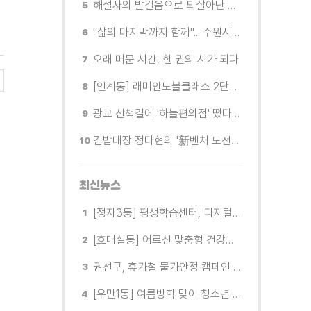
해설사의 발걸음으로 되살아난 수원의 독립운동 역사
"삶의 마지막까지 함께"... 수원시 8개 기관, 어르신 돌봄의 손을 맞잡다
오래 머문 시간, 한 권의 시가 되다
[인계동] 래미안노블클래스 2단지 경로당, 무더위 속 독거노인에게 '따뜻한 한 끼' 대접
광교 산책길에 '하늘편의점' 떴다… 드론배송 시연
김밥대장 정다현의 '新벤처 도전이야기'
최신뉴스
[정자3동] 평생학습센터, 디지털 생활문해교실 개강
[호매실동] 어르신 맞춤형 건강특화사업 「은빛반짝 실버종이공방」 운영
권선구, 휴가철 물가안정 캠페인 전개
[우만1동] 여름방학 맞이 청소년 유해환경 캠페인 실시