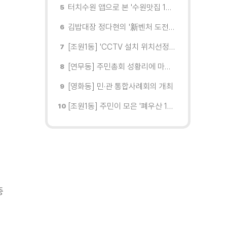
터치수원 앱으로 본 '수원맛집 100선'... 장안구 맛집을 찾다
김밥대장 정다현의 '新벤처 도전이야기'
[조원1동] 'CCTV 설치 위치선정협의회' 회의 개최
[연무동] 주민총회 성황리에 마무리
[영화동] 민·관 통합사례회의 개최
[조원1동] 주민이 모은 '폐우산 100개' 수원여대에 1차 전달
중