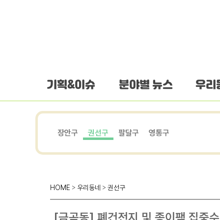
하단 바로가기
본문 바로가기
본문바로가기
기획&이슈
분야별 뉴스
우리
장안구
권선구
팔달구
영통구
HOME
>
우리동네
>
권선구
[금곡동] 폐건전지 및 종이팩 집중