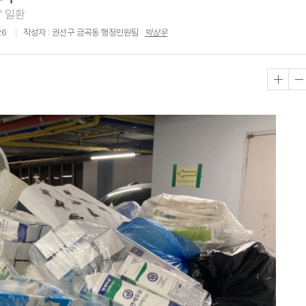
' 일환
26
작성자 : 권선구 금곡동 행정민원팀
박상우