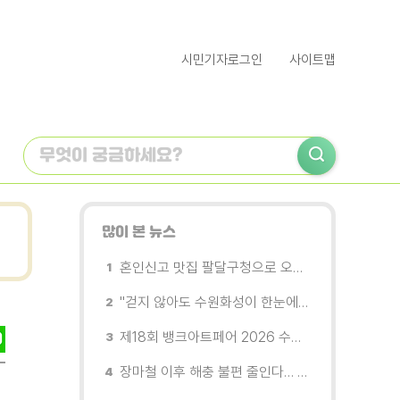
시민기자로그인
사이트맵
많이 본 뉴스
혼인신고 맛집 팔달구청으로 오세요
"걷지 않아도 수원화성이 한눈에"…무장애 관광버스 '수원행차' 타보니
제18회 뱅크아트페어 2026 수원 개막, '나도 그림을 소유한다'
장마철 이후 해충 불편 줄인다… 영통구보건소, 신동수변공원·원천리천 집중 방제