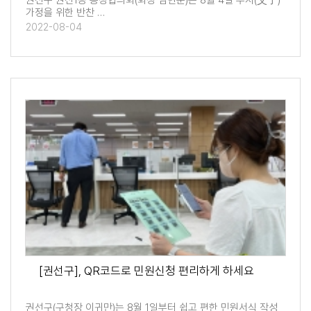
권선구 권선1동 통장협의회(회장 임현준)는 8월 4일 부자(父子)
가정을 위한 반찬 …
2022-08-04
[권선구], QR코드로 민원신청 편리하게 하세요
권선구(구청장 이귀만)는 8월 1일부터 쉽고 편한 민원서식 작성