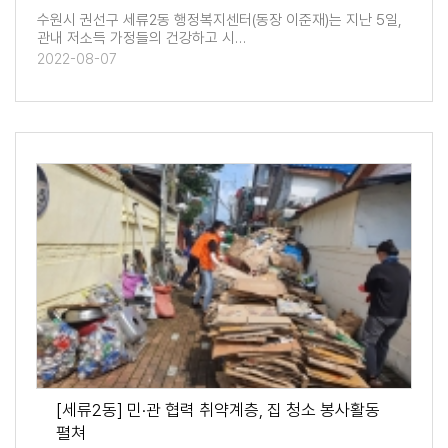
수원시 권선구 세류2동 행정복지센터(동장 이준재)는 지난 5일,
관내 저소득 가정들의 건강하고 시…
2022-08-07
[세류2동] 민·관 협력 취약계층, 집 청소 봉사활동
펼쳐