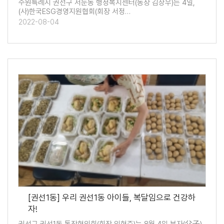
수원특례시 권선구 서둔동 행정복지센터(동장 김상우)는 4일,
(사)한국ESG경영지원협회(회장 서정…
2022-08-04
[권선1동] 우리 권선1동 아이들, 복달임으로 건강하
자!