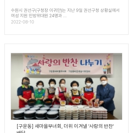
수원시 권선구(구청장 이귀만)는 지난 9일 권선구청 상황실에서
여성 지원 민방위대원 24명과 …
2022-08-10
[구운동] 새마을부녀회, 더위 이겨낼 '사랑의 반찬'