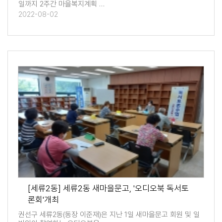
일까지 2주간 마을복지계획 …
2022-08-02
[세류2동] 세류2동 새마을문고, '오디오북 독서토
론회'개최
권선구 세류2동(동장 이준재)은 지난 1일 새마을문고 회원 및 일