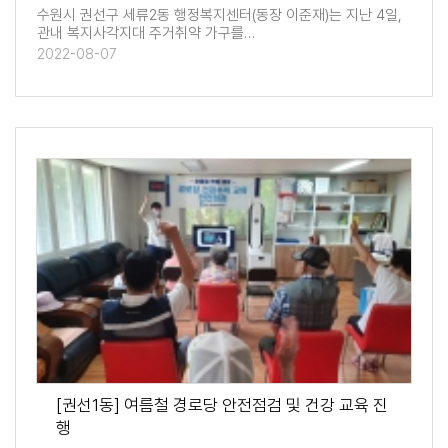
수원시 권선구 세류2동 행정복지센터(동장 이준재)는 지난 4일,
관내 복지사각지대 주거취약 가구를…
2022-08-07
[권선1동] 여름철 경로당 안전점검 및 건강 교육 진
행