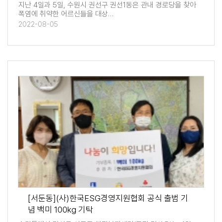
지난 4일과 5일, 수원시 권선구 권선1동은 관내 경로당을 찾아
폭염에 취약한 어르신들을 대상…
2022-08-05
[서둔동](사)한국ESG경영지원협회 공식 출범 기
념 백미 100kg 기탁