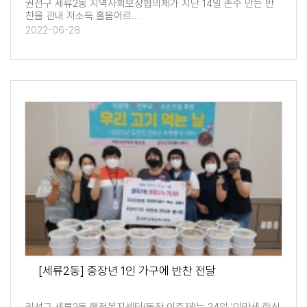
권선구 세류2동 지역사회보장협의체가 지난 14일 손수 만든 반
찬을 관내 저소득 홀몸어르…
2022-06-28
[세류2동] 중장년 1인 가구에 반찬 전달