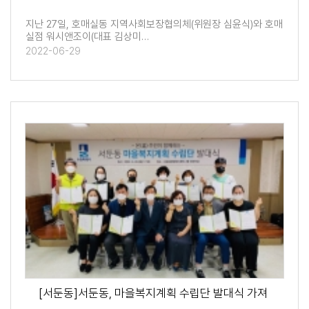
지난 27일, 호매실동 지역사회보장협의체(위원장 심윤식)와 호매
실점 워시앤조이(대표 김상미…
2022-06-29
[서둔동]서둔동, 마을복지계획 수립단 발대식 가져