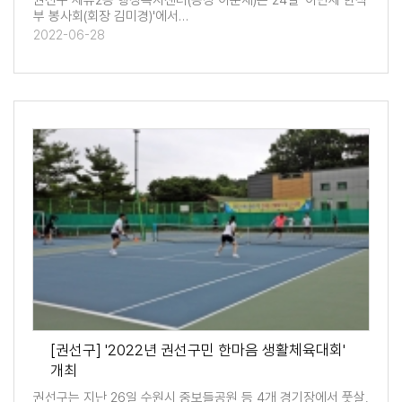
권선구 세류2동 행정복지센터(동장 이준재)는 24일 '이만세 한식
부 봉사회(회장 김미경)'에서…
2022-06-28
[권선구] '2022년 권선구민 한마음 생활체육대회'
개최
권선구는 지난 26일 수원시 중보들공원 등 4개 경기장에서 풋살,