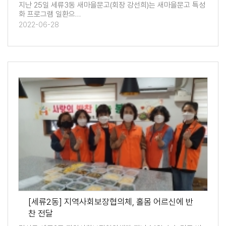
지난 25일 세류3동 새마을문고(회장 강선희)는 새마을문고 특성
화 프로그램 일환으…
2022-06-28
[세류2동] 지역사회보장협의체, 홀몸 어르신에 반
찬 전달