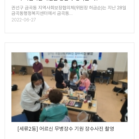
권선구 금곡동 지역사회보장협의체(위원장 허금순)는 지난 28일
금곡동행정복지센터에서 금곡동…
2022-06-27
[세류2동] 어르신 무병장수 기원 장수사진 촬영