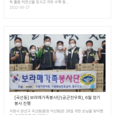
득 홀몸 어르신을 모시고 자두 수확 등…
2022-06-27
[곡선동] 보라매가족봉사단(공군전우회), 6월 정기
봉사 진행
수원시 권선구 곡선동(동장 이선동)은 28일 귀한 손님을 맞이했