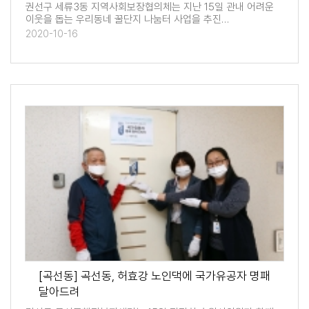
권선구 세류3동 지역사회보장협의체는 지난 15일 관내 어려운
이웃을 돕는 우리동네 꿀단지 나눔터 사업을 추진…
2020-10-16
[곡선동] 곡선동, 허효강 노인댁에 국가유공자 명패
달아드려