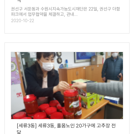
약
권선구 서둔동과 수원시지속가능도시재단은 22일, 권선구 더함
파크에서 업무협약을 체결하고, 관내…
2020-10-22
[세류3동] 세류3동, 홀몸노인 20가구에 고추장 전
달