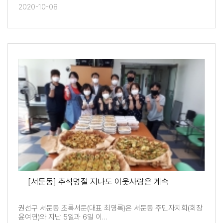
2020-10-08
[서둔동] 추석명절 지나도 이웃사랑은 계속
권선구 서둔동 초록서둔(대표 최영록)은 서둔동 주민자치회(회장
윤여연)와 지난 5일과 6일 이…