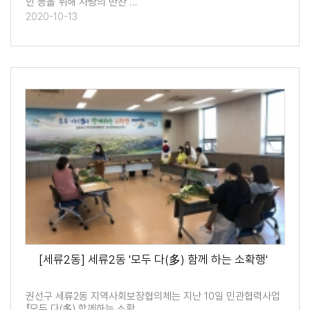
인 등을 위해 사랑의 반찬 …
2020-10-13
[세류2동] 세류2동 '모두 다(多) 함께 하는 소확행'
권선구 세류2동 지역사회보장협의체는 지난 10일 민관협력사업
『모두 다(多) 함께하는 소확…