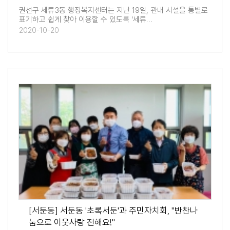
권선구 세류3동 행정복지센터는 지난 19일, 관내 시설을 통별로
표기하고 쉽게 찾아 이용할 수 있도록 '세류…
2020-10-20
[서둔동] 서둔동 '초록서둔'과 주민자치회, "반찬나
눔으로 이웃사랑 전해요!"