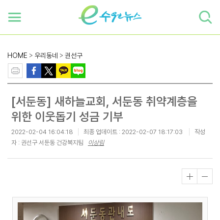
하단 바로가기
본문 바로가기
본문바로가기
HOME
>
우리동네
>
권선구
[서둔동] 새하늘교회, 서둔동 취약계층을
위한 이웃돕기 성금 기부
2022-02-04 16:04:18
최종 업데이트 :
2022-02-07 18:17:03
작성
자 : 권선구 서둔동 건강복지팀
이상림