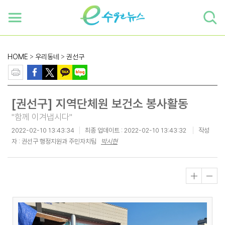
하단 바로가기
본문 바로가기
본문바로가기
HOME
>
우리동네
>
권선구
[권선구] 지역단체원 보건소 봉사활동
"함께 이겨냅시다"
2022-02-10 13:43:34
최종 업데이트 :
2022-02-10 13:43:32
작성
자 : 권선구 행정지원과 주민자치팀
박시현