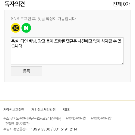
독자의견
0
전체
개
SNS 로그인 후, 댓글 작성이 가능합니다.
등록
저작권보호정책
개인정보처리방침
RSS
주소 : 경기도 수원시 팔달구 효원로 241 (인계동)
발행처 : 수원시청
발행인 : 수원시장
편집인 : 홍보기획관
수원시 휴먼콜센터 :
1899-3300
/
031-5191-2114