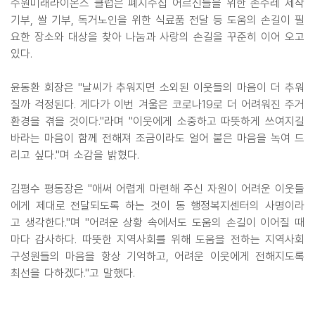
수원미래라이온스 클럽은 폐지수집 어르신들을 위한 손수레 제작
기부, 쌀 기부, 독거노인을 위한 식료품 전달 등 도움의 손길이 필
요한 장소와 대상을 찾아 나눔과 사랑의 손길을 꾸준히 이어 오고
있다.
윤동환 회장은 "날씨가 추워지면 소외된 이웃들의 마음이 더 추워
질까 걱정된다. 게다가 이번 겨울은 코로나19로 더 어려워진 주거
환경을 겪을 것이다."라며 "이웃에게 소중하고 따뜻하게 쓰여지길
바라는 마음이 함께 전해져 조금이라도 얼어 붙은 마음을 녹여 드
리고 싶다."며 소감을 밝혔다.
김평수 평동장은 "애써 어렵게 마련해 주신 자원이 어려운 이웃들
에게 제대로 전달되도록 하는 것이 동 행정복지센터의 사명이라
고 생각한다."며 "어려운 상황 속에서도 도움의 손길이 이어질 때
마다 감사하다. 따뜻한 지역사회를 위해 도움을 전하는 지역사회
구성원들의 마음을 항상 기억하고, 어려운 이웃에게 전해지도록
최선을 다하겠다."고 말했다.