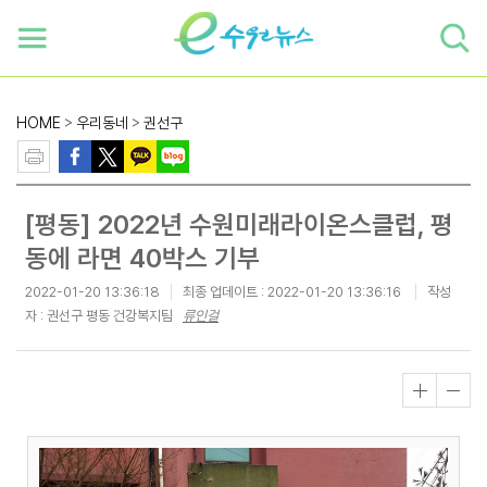
하단 바로가기
본문 바로가기
본문바로가기
HOME
>
우리동네
>
권선구
[평동] 2022년 수원미래라이온스클럽, 평
동에 라면 40박스 기부
2022-01-20 13:36:18
최종 업데이트 :
2022-01-20 13:36:16
작성
자 : 권선구 평동 건강복지팀
류인걸