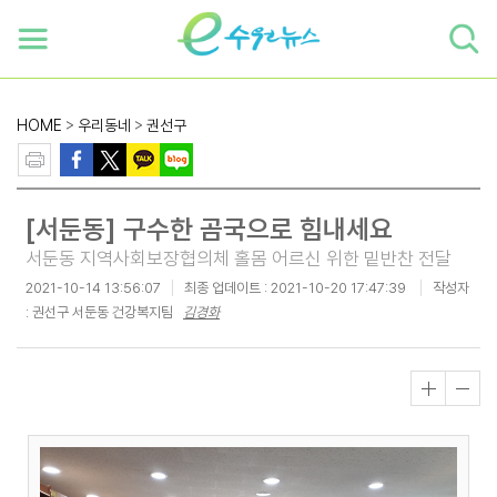
하단 바로가기
본문 바로가기
본문바로가기
HOME
>
우리동네
>
권선구
[서둔동] 구수한 곰국으로 힘내세요
서둔동 지역사회보장협의체 홀몸 어르신 위한 밑반찬 전달
2021-10-14 13:56:07
최종 업데이트 :
2021-10-20 17:47:39
작성자
: 권선구 서둔동 건강복지팀
김경화