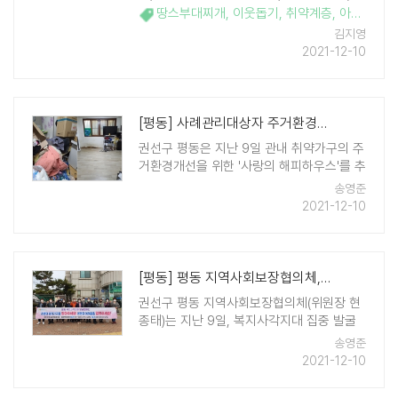
서 부대찌개 30인분을 후원했다고 밝혔다.
땅스부대찌개
,
이웃돕기
,
취약계층
,
아동
,
부대
권선구 금곡동 소재 땅스부대찌개 호매실점
김지영
은 매월 저소득 한부모 가정, 조손가 ..
2021-12-10
[평동] 사례관리대상자 주거환경개선 '사랑의 해피하우스' 추진
권선구 평동은 지난 9일 관내 취약가구의 주
거환경개선을 위한 '사랑의 해피하우스'를 추
진했다고 밝혔다. 평동에서 사례관리를 하고
송영준
있는 한부모 가구에 대한 주거지 청소 및 방
2021-12-10
역 작업을 실시했다. 관계자는 "열악한 주거
환경으로 감염병 및 신체건강에 이상이 생 ..
[평동] 평동 지역사회보장협의체, 겨울철 복지사각지대 발굴 캠페인 실시
권선구 평동 지역사회보장협의체(위원장 현
종태)는 지난 9일, 복지사각지대 집중 발굴
캠페인을 펼쳤다. 이번 캠페인은 겨울철 한
송영준
파와 코로나19 여파에 따른 생계 곤란 등 어
2021-12-10
려움을 겪고 있는 주변 이웃에 대한 관심과
경각심을 일깨우기 위한 목적으로 ..