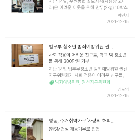
지난 14일, 수원농협 칠보지점(지점장 고미
라)은 어려운 이웃을 위해 만두(2kg) 10박스
를 호매실동행정복지센터에 기탁했다. 기탁
박민지
한 만두는 기초생활수급자 및 복지사각지대
2021-12-15
등 도움의 손길이 필요한 호매실동 관내 저
소득 독거가구 10 ..
법무부 청소년 범죄예방위원 권선지구위원회, 청소년을 위한 장학금 전달
사회 적응이 어려운 친구들, 학교 밖 청소년
들 위해 300만원 기부
지난 14일 법무부청소년 범죄예방위원 권선
지구위원회가 사회 적응이 어려운 친구들,
학교 밖 청소년에게 사용해 달라며 권선구에
범죄예방위원
,
권선지구위원회
장학금 300만원을 기부했다. 이 장학금은
김도영
지역 내 도움이 필요한 청소 ..
2021-12-15
평동, 주거취약가구「사랑의 해피하우스」사업 실시
㈜SM건설 재능기부로 진행