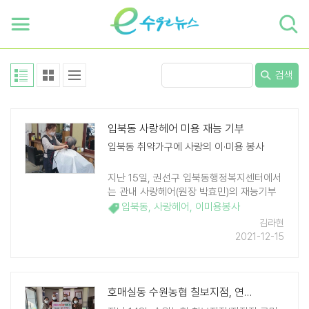
하단 바로가기
본문 바로가기
본문바로가기
검색
입북동 사랑헤어 미용 재능 기부
입북동 취약가구에 사랑의 이·미용 봉사
지난 15일, 권선구 입북동행정복지센터에서
는 관내 사랑헤어(원장 박효민)의 재능기부
를 통해 관내 취약가구 어르신들을 대상으로
입북동
,
사랑헤어
,
이미용봉사
이미용 봉사를 실시하였다. 박효민 사랑헤어
김라현
원장은 매월 3째주 ..
2021-12-15
호매실동 수원농협 칠보지점, 연말 맞아 만두 10박스 후원