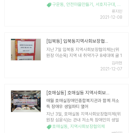
둔119안전센터와 '구운동 안전마을만들기
구운동
,
안전마을만들기
,
서호지구대
,
서둔11
업무협약'을 체결했다. 본 협약은 구운동 관
류지민
내 재난상황 및 복지사각지대 ..
2021-12-08
[입북동] 입북동지역사회보장협의체, 취약가구에 계절과일 전달
지난 7일 입북동 지역사회보장협의체는(위
원장 이순옥) 지역 내 취약가구 8세대에 귤 1
상자씩을 전달하고, 어르신들의 건강과 생활
김라현
실태를 살폈다. 이날 행사는 겨울철 복지사
2021-12-07
각지대 위기가구 발굴·지원을 위해 실시되었
다. 이순옥 입북동 지역사회보장 ..
[호매실동] 호매실동 지역사회보장협의체, 함께하는 장애우 생일파티 진행
매월 호매실장애인종합복지관과 함께 저소
득 장애우 생일파티 열어
지난 3일, 호매실동 지역사회보장협의체(위
원장 심윤식)는 관내 저소득 장애인의 생일
을 축하하기 위해 사랑과 정성이 가득한 도
호매실동
,
지역사회보장협의체
시락을 전달했다. 호매실동 지역사회보장협