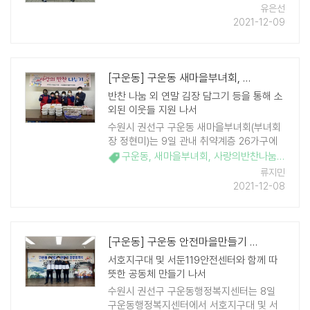
이웃을 위해 사회복지공동모금회에 500만
유은선
원을 지정 기탁했다. ㈜치즈트리는 매년 관
2021-12-09
내 독거노인과 결식아동을 위한 기부를 실천
하는 등 평소 지역사회 어려운 이웃돕기에
꾸준하게 앞장서 ..
[구운동] 구운동 새마을부녀회, 추운 겨울 관내 취약계층에 사랑의 반찬 나눔
반찬 나눔 외 연말 김장 담그기 등을 통해 소
외된 이웃들 지원 나서
수원시 권선구 구운동 새마을부녀회(부녀회
장 정현미)는 9일 관내 취약계층 26가구에
드릴 사랑의 반찬을 정성껏 만들어 전달했
구운동
,
새마을부녀회
,
사랑의반찬나눔
,
김장담
다. 이날은 닭볶음탕, 돼지불고기, 동그랑땡,
류지민
오징어젓갈을 준비했 ..
2021-12-08
[구운동] 구운동 안전마을만들기 업무협약 체결
서호지구대 및 서둔119안전센터와 함께 따
뜻한 공동체 만들기 나서
수원시 권선구 구운동행정복지센터는 8일
구운동행정복지센터에서 서호지구대 및 서