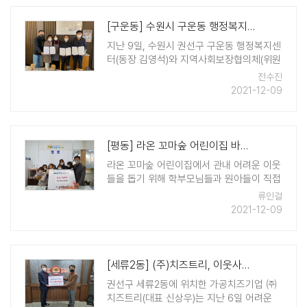
[구운동] 수원시 구운동 행정복지센터와 지역사회보장협의체, 밀종베이커리와 '..
지난 9일, 수원시 권선구 구운동 행정복지센
터(동장 김영석)와 지역사회보장협의체(위원
장 이경자)는 관내 밀종베이커리 제과점(대
전수진
표 송옥렬)과 「사랑의 베이커리 후원」협약식
2021-12-09
을 개최했다. 올해 초 개업한 밀종베이커리
는 개업 후부터 현재까지 1,00 ..
[평동] 라온 꼬마숲 어린이집 바자회 수익 20만원 기부
라온 꼬마숲 어린이집에서 관내 어려운 이웃
들을 돕기 위해 학부모님들과 원아들이 직접
참여한 바자회 수익금 20만원을 2일 평동
류인걸
행정복지센터에 기부했다. 이성은 어린이집
2021-12-09
원장은 "바자회를 통해 원아들에게는 환경의
소중함과 절약 정신을 전하고 어 ..
[세류2동] (주)치즈트리, 이웃사랑 성금 500만원 기탁
권선구 세류2동에 위치한 가공치즈기업 ㈜
치즈트리(대표 신상우)는 지난 6일 어려운