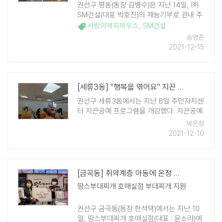
권선구 평동(동장 김병수)은 지난 14일, ㈜
SM건설(대표 박호진)의 재능기부로 관내 주
거취약가구의 '사랑의 해피하우스'(주거환경
사랑의해피하우스
,
SM건설
개선사업) 사업을 실시했다. 사랑의 해피하
송영준
우스 지원 대상은 ..
2021-12-15
[세류3동] "행복을 엮어요" 지끈 공예 프로그램 개강
권선구 세류3동에서는 지난 8일 주민자치센
터 지끈공예 프로그램을 개강했다. 지끈공예
는 천연 염색으로 물들인 종이를 꼬아 실처
박은정
럼 만든 뒤 바구니, 가방 등 생활용품을 엮어
2021-12-10
만드는 친환경적인 공예품이다. 이번 프로그
램은 단계적 일상회복 기간을 맞아 침체됐더
수강 ..
[금곡동] 취약계층 아동에 온정 가득 후원 이어져
땅스부대찌개 호매실점 부대찌개 지원
권선구 금곡동(동장 한석택)에서는 지난 10
일, 땅스부대찌개 호매실점(대표 : 윤소라)에