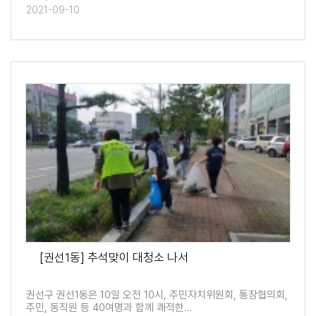
2021-09-10
[권선1동] 추석맞이 대청소 나서
권선구 권선1동은 10일 오전 10시, 주민자치위원회, 통장협의회,
주민, 동직원 등 40여명과 함께 쾌적한…