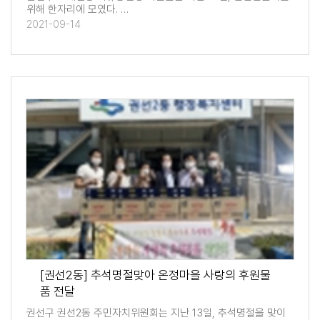
위해 한자리에 모였다. …
2021-09-14
[권선2동] 추석명절맞아 온정마을 사랑의 후원물
품 전달
권선구 권선2동 주민자치위원회는 지난 13일, 추석명절을 맞이