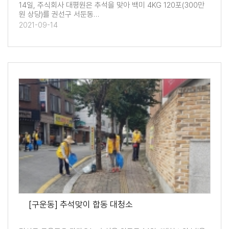
14일, 주식회사 대평원은 추석을 맞아 백미 4KG 120포(300만
원 상당)를 권선구 서둔동…
2021-09-14
[구운동] 추석맞이 합동 대청소