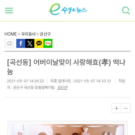
하단 바로가기
본문 바로가기
본문바로가기
HOME
>
우리동네
>
권선구
[곡선동] 어버이날맞이 사랑해효(孝) 떡나
눔
2021-05-07 14:26:22
최종 업데이트 :
2021-05-07 14:33:31
작성
자 : 권선구 곡선동 맞춤형복지팀
정민연