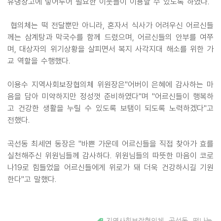
유냉장고에 넣어두어 필요한 이웃들이 이용할 수 있도록 하였다.
협의체는 떡 전달뿐만 아니라, 혼자서 식사가 어려우신 어르신들
께는 삼계탕과 막국수를 함께 드렸으며, 어르신들의 안부를 여쭈
며, 대상자의 위기상황을 살피면서 복지 사각지대 해소를 위한 가
교 역할을 수행했다.
이용수 지역사회보장협의체 위원장은"어버이 은혜에 감사하는 마
음을 담아 미약하지만 정성껏 준비하였다"며 "어르신들이 행복하
고 건강한 생활을 누릴 수 있도록 보탬이 되도록 노력하겠다"고
전했다.
곡선동 최세연 동장은 "바쁜 가운데 어르신들을 직접 찾아가 효를
실천해주신 위원님들께 감사하다. 위원님들의 따뜻한 마음이 코로
나19로 힘들었을 어르신들에게 위로가 돼 더욱 건강하시길 기원
한다"고 말했다.
지역사회보장협의체
,
곡선동
,
떡나눔