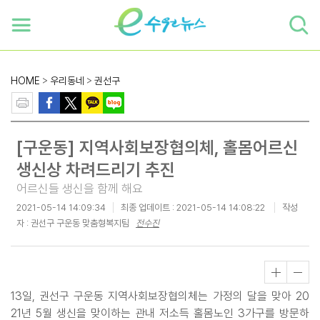
하단 바로가기
본문 바로가기
본문바로가기
HOME
>
우리동네
>
권선구
[구운동] 지역사회보장협의체, 홀몸어르신
생신상 차려드리기 추진
어르신들 생신을 함께 해요
2021-05-14 14:09:34
최종 업데이트 :
2021-05-14 14:08:22
작성
자 : 권선구 구운동 맞춤형복지팀
전수진
13일, 권선구 구운동 지역사회보장협의체는 가정의 달을 맞아 20
21년 5월 생신을 맞이하는 관내 저소득 홀몸노인 3가구를 방문하