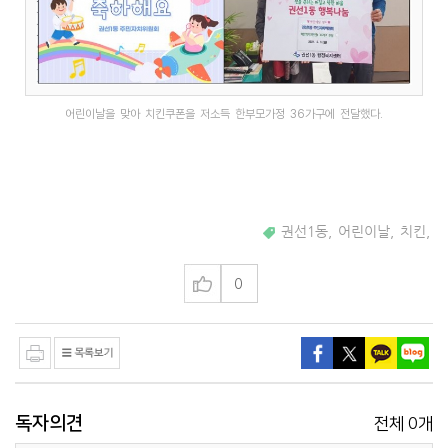
어린이날을 맞아 치킨쿠폰을 저소득 한부모가정 36가구에 전달했다.
권선1동
,
어린이날
,
치킨
,
0
독자의견
0
전체
개