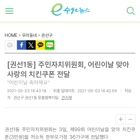
하단 바로가기
본문 바로가기
본문바로가기
HOME
>
우리동네
>
권선구
[권선1동] 주민자치위원회, 어린이날 맞아
사랑의 치킨쿠폰 전달
"어린이날 축하해요"
2021-05-03 16:43:18
최종 업데이트 :
2021-05-03 16:42:59
작성
자 : 권선구 권선1동 맞춤형복지팀
한지혜
권선1동 주민자치위원회는 3일, 제99회 어린이날을 맞아 치킨쿠
폰(3만원)을 저소득 한부모가정 36가구에 전달했다.