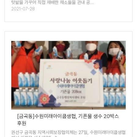
텃밭을 가꾸어 직접 재배한 채소들을 관내 공…
2021-07-28
[금곡동]수원미래아이쿱생협, 기픈물 생수 20박스
후원
권선구 금곡동 지역사회보장협의체는 27일, 수원미래아이쿱생협