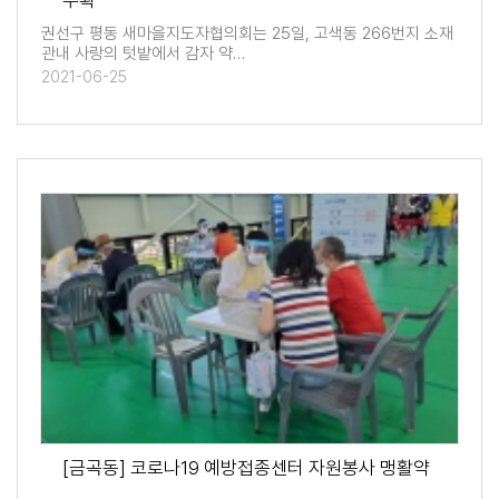
수확
권선구 평동 새마을지도자협의회는 25일, 고색동 266번지 소재
관내 사랑의 텃밭에서 감자 약…
2021-06-25
[금곡동] 코로나19 예방접종센터 자원봉사 맹활약