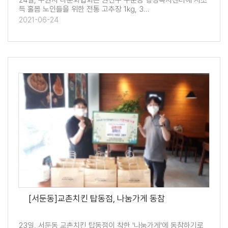
24일, 수원시 다문화협회는 권선구 구운동 행정복지센터에 저소
득 홀몸 노인들을 위한 전통 고추장 1kg, 3…
2021-06-24
[서둔동]교촌치킨 탑동점, 나눔가게 동참
23일, 서둔동 교촌치킨 탑동점이 착한 '나눔가게'에 동참하기로