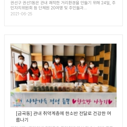
권선구 권선1동은 관내 쾌적한 거리환경을 만들기 위해 24일, 주
민자치위원회 등 단체원 20여명 및 주민들과…
2021-06-25
[금곡동] 관내 취약계층에 한소반 전달로 건강한 여
름나기