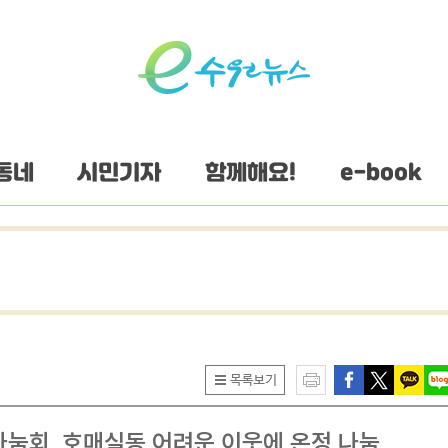
동네
시민기자
함께해요!
e-book
눔회, 호매실동 어려운 이웃에 온정 나눔