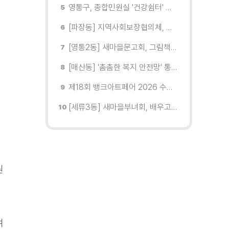
영통구, 종합민원실 '건강쉼터' 운영... 폭염 무더위 속 시민의 안전 강화
[파장동] 지역사회보장협의체, 사랑의 삼계탕 나눔으로 건강한 여름나기 지원
[영통2동] 새마을문고회, 그림책 작가 김지우와 함께하는 북토크 개최
[매산동] '촘촘한 복지 안전망' 통합사례관리로 위기가구 지원 강화
제18회 뱅크아트페어 2026 수원 개막, '나도 그림을 소유한다'
[세류3동] 새마을부녀회, 배우고 고치고 나누는 「옷고치미 동행」
원
여