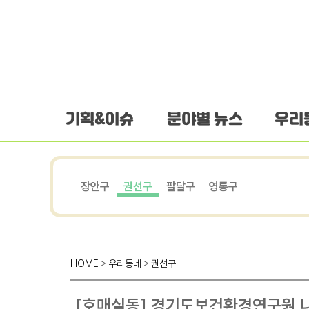
하단 바로가기
본문 바로가기
본문바로가기
기획&이슈
분야별 뉴스
우리
장안구
권선구
팔달구
영통구
HOME
>
우리동네
>
권선구
[호매실동] 경기도보건환경연구원 나