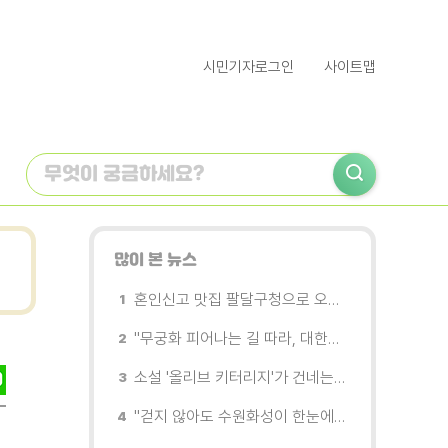
시민기자로그인
사이트맵
많이 본 뉴스
혼인신고 맛집 팔달구청으로 오세요
"무궁화 피어나는 길 따라, 대한민국을 걷는다"
소설 '올리브 키터리지'가 건네는 삶과 연민의 철학
"걷지 않아도 수원화성이 한눈에"…무장애 관광버스 '수원행차' 타보니