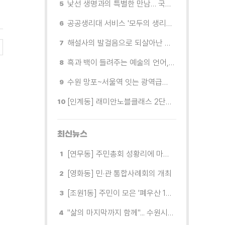
낯선 생명과의 특별한 만남… 국제전 《패트리샤 피치니니: 킨쉽》
공공생리대 서비스 '모두의 생리대' 시범 운영...수원시청·4개 구청 등에 지급기 설치
해설사의 발걸음으로 되살아난 수원의 독립운동 역사
흑과 백이 들려주는 예술의 언어, 수원시립미술관 소장품전《블랑 블랙 파노라마》
수원 망포~서울역 잇는 광역급행버스 M5165번, 8월 3일 개통
[인계동] 래미안노블클래스 2단지 경로당, 무더위 속 독거노인에게 '따뜻한 한 끼' 대접
최신뉴스
[연무동] 주민총회 성황리에 마무리
[영화동] 민·관 통합사례회의 개최
[조원1동] 주민이 모은 '폐우산 100개' 수원여대에 1차 전달
"삶의 마지막까지 함께"... 수원시 8개 기관, 어르신 돌봄의 손을 맞잡다