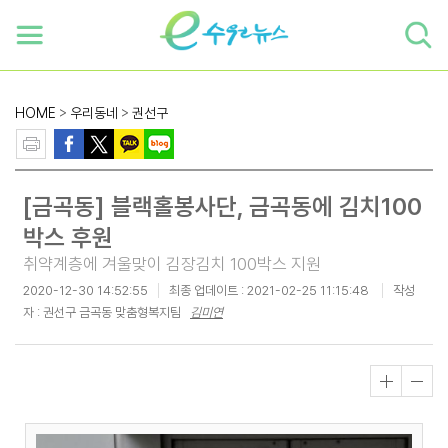
하단 바로가기
본문 바로가기
본문바로가기
HOME
>
우리동네
>
권선구
[금곡동] 블랙홀봉사단, 금곡동에 김치100
박스 후원
취약계층에 겨울맞이 김장김치 100박스 지원
2020-12-30 14:52:55
최종 업데이트 :
2021-02-25 11:15:48
작성
자 : 권선구 금곡동 맞춤형복지팀
김미연