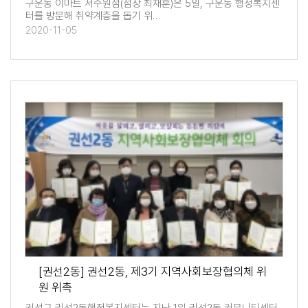
구운동 이마트 서수원점(점장 최재훈)은 5일, 구운동 행정복지센
터를 방문해 취약계층을 돕기 위…
2020-11-05
[권선2동] 권선2동, 제3기 지역사회보장협의체 위
원 위촉