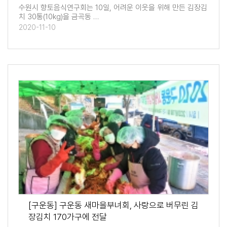
수원시 향토음식연구회는 10일, 어려운 이웃을 위해 만든 김장김
치 30통(10kg)을 금곡동 …
2020-11-10
[구운동] 구운동 새마을부녀회, 사랑으로 버무린 김
장김치 170가구에 전달