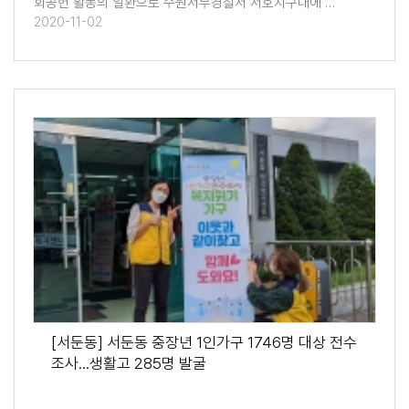
회공헌 활동의 일환으로 수원서부경찰서 서호지구대에 …
2020-11-02
[서둔동] 서둔동 중장년 1인가구 1746명 대상 전수
조사...생활고 285명 발굴