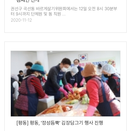
캠페인 전개
권선구 곡선동 바르게살기위원회에서는 12일 오전 8시 30분부
터 9시까지 단체원 및 동 직원 …
2020-11-12
[평동] 평동, '정성듬뿍' 김장담그기 행사 진행