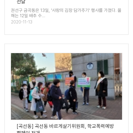
전달
권선구 금곡동은 13일, '사랑의 김장 담가주기' 행사를 가졌다. 올
해는 12일 배추 수…
2020-11-13
[곡선동] 곡선동 바르게살기위원회, 학교폭력예방