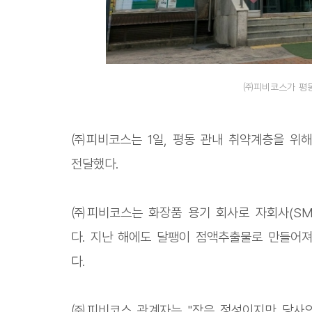
㈜피비코스가 평동
㈜피비코스는 1일, 평동 관내 취약계층을 위해
전달했다.
㈜피비코스는 화장품 용기 회사로 자회사(SM
다. 지난 해에도 달팽이 점액추출물로 만들어져
다.
㈜피비코스 관계자는 "작은 정성이지만 당사의