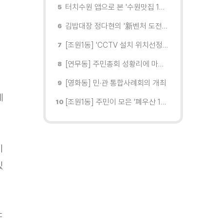
터치수원 앱으로 본 '수원맛집 100선'... 장안구 맛집을 찾다
김밥대장 정다현의 '新벤처 도전이야기'
[조원1동] 'CCTV 설치 위치선정협의회' 회의 개최
[연무동] 주민총회 성황리에 마무리
[영화동] 민·관 통합사례회의 개최
에
[조원1동] 주민이 모은 '폐우산 100개' 수원여대에 1차 전달
이
있
도