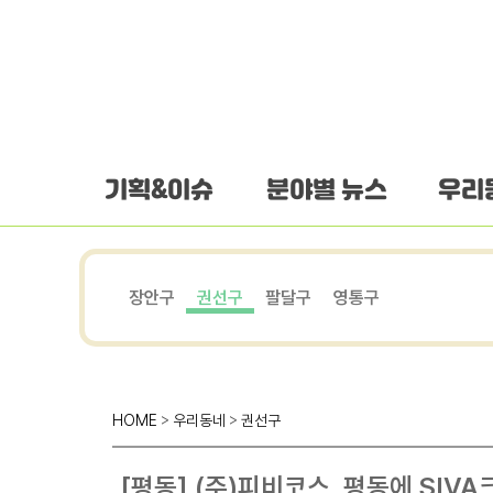
하단 바로가기
본문 바로가기
본문바로가기
기획&이슈
분야별 뉴스
우리
장안구
권선구
팔달구
영통구
HOME
>
우리동네
>
권선구
[평동] (주)피비코스, 평동에 SIV