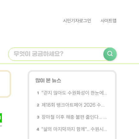
시민기자로그인
사이트맵
많이 본 뉴스
"걷지 않아도 수원화성이 한눈에"…무장애 관광버스 '수원행차' 타보니
제18회 뱅크아트페어 2026 수원 개막, '나도 그림을 소유한다'
장마철 이후 해충 불편 줄인다… 영통구보건소, 신동수변공원·원천리천 집중 방제
"삶의 마지막까지 함께"... 수원시 8개 기관, 어르신 돌봄의 손을 맞잡다