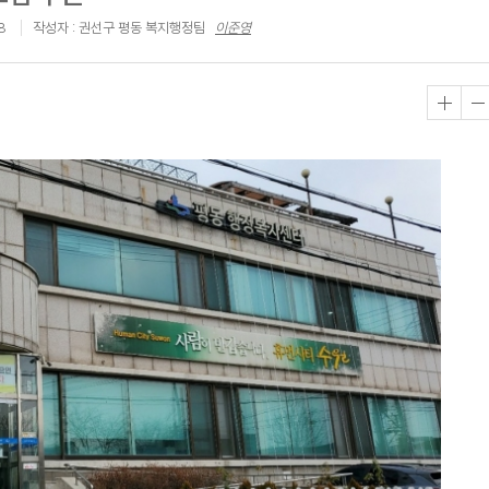
8
작성자 : 권선구 평동 복지행정팀
이준영