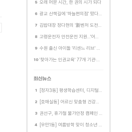
오래 머문 시간, 한 권의 시가 되다
광교 산책길에 '하늘편의점' 떴다… 드론배송 시연
김밥대장 정다현의 '新벤처 도전이야기'
고령운전자 안전운전 지원…'어르신 운전중' 표지 무료 배부
수원 출신 아이돌 '리센느 리브' 추천! 직접 따라가 본 수원 필수 코스
'찾아가는 인권교육' 77개 기관·단체 방문해 맞춤형 인권교육 진행
최신뉴스
[정자3동] 평생학습센터, 디지털 생활문해교실 개강
[호매실동] 어르신 맞춤형 건강특화사업 「은빛반짝 실버종이공방」 운영
권선구, 휴가철 물가안정 캠페인 전개
[우만1동] 여름방학 맞이 청소년 유해환경 캠페인 실시