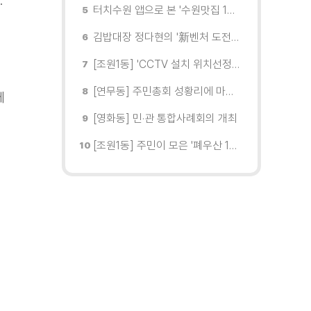
.
터치수원 앱으로 본 '수원맛집 100선'... 장안구 맛집을 찾다
김밥대장 정다현의 '新벤처 도전이야기'
[조원1동] 'CCTV 설치 위치선정협의회' 회의 개최
[연무동] 주민총회 성황리에 마무리
께
[영화동] 민·관 통합사례회의 개최
[조원1동] 주민이 모은 '폐우산 100개' 수원여대에 1차 전달