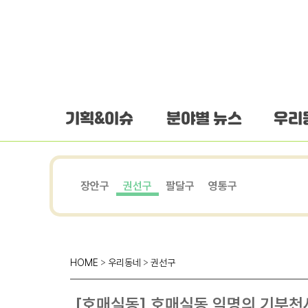
하단 바로가기
본문 바로가기
본문바로가기
기획&이슈
분야별 뉴스
우리
장안구
권선구
팔달구
영통구
HOME
>
우리동네
>
권선구
[호매실동] 호매실동 익명의 기부천