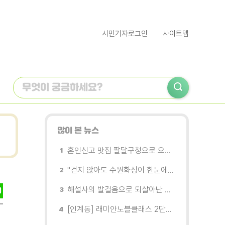
시민기자로그인
사이트맵
많이 본 뉴스
혼인신고 맛집 팔달구청으로 오세요
"걷지 않아도 수원화성이 한눈에"…무장애 관광버스 '수원행차' 타보니
해설사의 발걸음으로 되살아난 수원의 독립운동 역사
[인계동] 래미안노블클래스 2단지 경로당, 무더위 속 독거노인에게 '따뜻한 한 끼' 대접