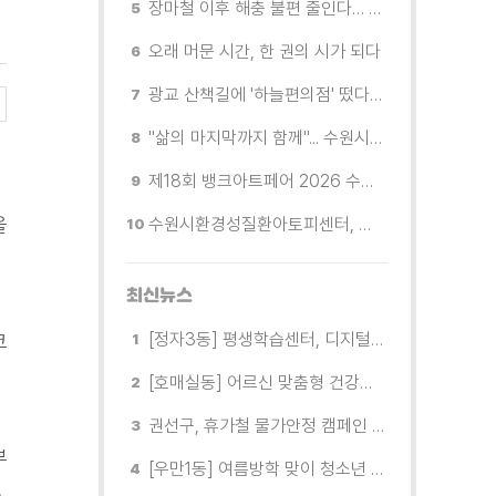
장마철 이후 해충 불편 줄인다… 영통구보건소, 신동수변공원·원천리천 집중 방제
오래 머문 시간, 한 권의 시가 되다
광교 산책길에 '하늘편의점' 떴다… 드론배송 시연
"삶의 마지막까지 함께"... 수원시 8개 기관, 어르신 돌봄의 손을 맞잡다
제18회 뱅크아트페어 2026 수원 개막, '나도 그림을 소유한다'
을
수원시환경성질환아토피센터, 시민 초청 환경보건 무료공개강좌 참가자 모집
최신뉴스
코
[정자3동] 평생학습센터, 디지털 생활문해교실 개강
[호매실동] 어르신 맞춤형 건강특화사업 「은빛반짝 실버종이공방」 운영
권선구, 휴가철 물가안정 캠페인 전개
부
[우만1동] 여름방학 맞이 청소년 유해환경 캠페인 실시