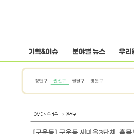
하단 바로가기
본문 바로가기
본문바로가기
기획&이슈
분야별 뉴스
우리
장안구
권선구
팔달구
영통구
HOME
>
우리동네
>
권선구
[구운동] 구운동 새마을3단체, 홀