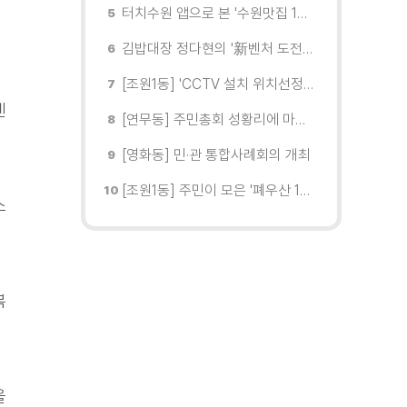
터치수원 앱으로 본 '수원맛집 100선'... 장안구 맛집을 찾다
김밥대장 정다현의 '新벤처 도전이야기'
[조원1동] 'CCTV 설치 위치선정협의회' 회의 개최
센
[연무동] 주민총회 성황리에 마무리
[영화동] 민·관 통합사례회의 개최
[조원1동] 주민이 모은 '폐우산 100개' 수원여대에 1차 전달
소
복
을