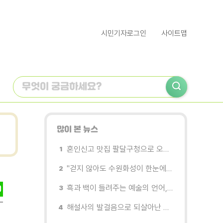
시민기자로그인
사이트맵
많이 본 뉴스
혼인신고 맛집 팔달구청으로 오세요
"걷지 않아도 수원화성이 한눈에"…무장애 관광버스 '수원행차' 타보니
흑과 백이 들려주는 예술의 언어, 수원시립미술관 소장품전《블랑 블랙 파노라마》
해설사의 발걸음으로 되살아난 수원의 독립운동 역사