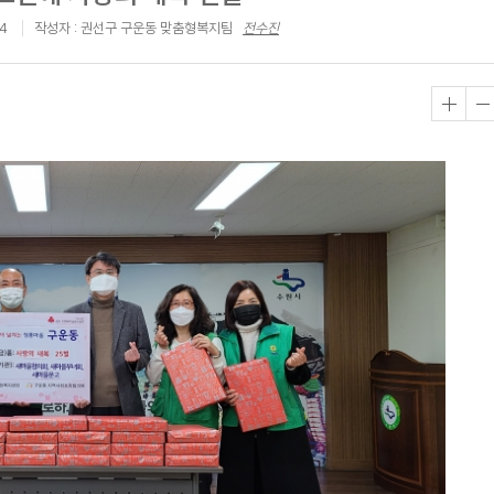
04
작성자 : 권선구 구운동 맞춤형복지팀
전수진