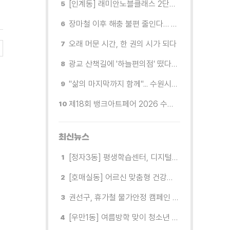
[인계동] 래미안노블클래스 2단지 경로당, 무더위 속 독거노인에게 '따뜻한 한 끼' 대접
장마철 이후 해충 불편 줄인다… 영통구보건소, 신동수변공원·원천리천 집중 방제
오래 머문 시간, 한 권의 시가 되다
광교 산책길에 '하늘편의점' 떴다… 드론배송 시연
"삶의 마지막까지 함께"... 수원시 8개 기관, 어르신 돌봄의 손을 맞잡다
제18회 뱅크아트페어 2026 수원 개막, '나도 그림을 소유한다'
최신뉴스
[정자3동] 평생학습센터, 디지털 생활문해교실 개강
[호매실동] 어르신 맞춤형 건강특화사업 「은빛반짝 실버종이공방」 운영
권선구, 휴가철 물가안정 캠페인 전개
[우만1동] 여름방학 맞이 청소년 유해환경 캠페인 실시