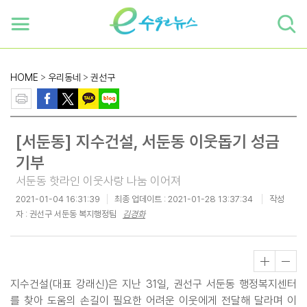
하단 바로가기
본문 바로가기
본문바로가기
HOME
>
우리동네
>
권선구
[서둔동] 지수건설, 서둔동 이웃돕기 성금
기부
서둔동 핫라인 이웃사랑 나눔 이어져
2021-01-04 16:31:39
최종 업데이트 :
2021-01-28 13:37:34
작성
자 : 권선구 서둔동 복지행정팀
김경화
지수건설(대표 강래신)은 지난 31일, 권선구 서둔동 행정복지센터
를 찾아 도움의 손길이 필요한 어려운 이웃에게 전달해 달라며 이