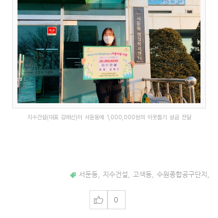
지수건설(대표 강래신)이 서둔동에 1,000,000원의 이웃돕기 성금 전달
서둔동
,
지수건설
,
고색동
,
수원종합공구단지
,
0