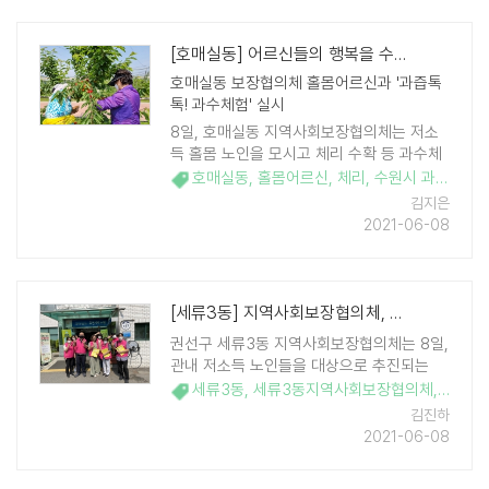
..
[호매실동] 어르신들의 행복을 수확합니다
호매실동 보장협의체 홀몸어르신과 '과즙톡
톡! 과수체험' 실시
8일, 호매실동 지역사회보장협의체는 저소
득 홀몸 노인을 모시고 체리 수확 등 과수체
험에 나섰다. 이번 행사는 관내 홀몸 노인들
호매실동
,
홀몸어르신
,
체리
,
수원시 과수농원
,
의 우울감 등을 예방하고 사회적 관계망을
김지은
만들어 드리기 위해 기획하였으며, ..
2021-06-08
[세류3동] 지역사회보장협의체, 삼성전자 저소득 노인 냉장고 지원사업에 힘..
권선구 세류3동 지역사회보장협의체는 8일,
관내 저소득 노인들을 대상으로 추진되는
'삼성전자 저소득 어르신 냉장고 지원 사
세류3동
,
세류3동지역사회보장협의체
,
지역사
업'을 위해 세류3동 행정복지센터에 모였다.
김진하
이번 사업은 저소득 노인들이 무더운 여름에
2021-06-08
도 신선한 음식을 드실 수 있도록 삼성전자
에서 추진되었으며 지역사 ..