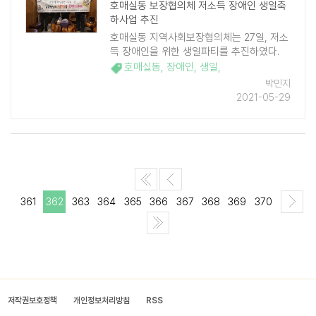
호매실동 보장협의체 저소득 장애인 생일축
하사업 추진
호매실동 지역사회보장협의체는 27일, 저소
득 장애인을 위한 생일파티를 추진하였다.
호매실동 지역사회보장협의체(위원장 심윤
호매실동
,
장애인
,
생일
,
식)는 관내 저소득 장애인의 생일을 축하하
박민지
기 위해 사랑과 정성이 가득한 도시락을 전
2021-05-29
달하였다. ..
361
362
363
364
365
366
367
368
369
370
저작권보호정책
개인정보처리방침
RSS