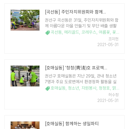
[곡선동] 주민자치위원회와 함께하는 여름맞이 꽃 식재
권선구 곡선동은 31일, 주민자치위원회와 함
께 아름다운 마을 만들기 및 무단 배출 생활
쓰레기 방지를 위한 가로화분에 여름맞이 꽃
곡선동
,
메리골드
,
코레우스
,
여름꽃
,
꽃밭
,
을 식재했다. 이날 꽃심기는 주민자치위원
조미현
및 곡선동장, 동 직원이 함께 참여하여 동 청
2021-05-31
사 및 학교 주변 17개 가로화분에 메리골드,
코레 ..
[호매실동] '청청(靑淸)호 프로젝트' 5월 활동 추진
권선구 호매실동은 지난 29일, 관내 청소년
7명과 주요 도로변에서 환경정화 활동을 실
시했다. 이번 활동은 지난 3월 출범한 '청청
호매실동
,
청소년
,
자원봉사
,
청청호
,
맑고 푸른 호매실
호 프로젝트'의 세 번째 활동으로 청소년 자
허수정
원봉사자들이 사회적 거리두기 방역수칙에
2021-05-31
따라 3~4인 1조로 주요 도로변의 쓰레기와
불법 광고물을 ..
[호매실동] 함께하는 생일파티