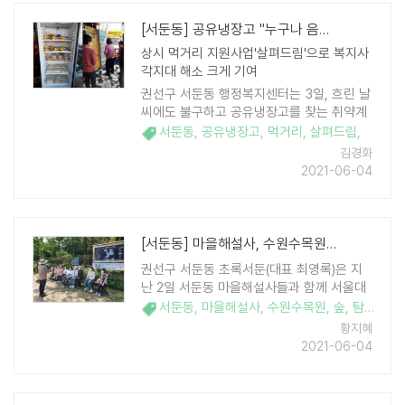
[서둔동] 공유냉장고 "누구나 음식을 넣고 누구나 가져다 드세요"
상시 먹거리 지원사업'살펴드림'으로 복지사
각지대 해소 크게 기여
권선구 서둔동 행정복지센터는 3일, 흐린 날
씨에도 불구하고 공유냉장고를 찾는 취약계
층 대상자를 위해 백미와 라면을 지원하였
서둔동
,
공유냉장고
,
먹거리
,
살펴드림
,
다. 서둔동과 서둔동 지역사회보장협의체(최
김경화
미숙 민간위원장)는 공유냉장고 ..
2021-06-04
[서둔동] 마을해설사, 수원수목원 숲해설 탐방
권선구 서둔동 초록서둔(대표 최영록)은 지
난 2일 서둔동 마을해설사들과 함께 서울대
학교 수원수목원 숲해설 탐방을 하였다. 서
서둔동
,
마을해설사
,
수원수목원
,
숲
,
탐방
둔동 마을해설사의 역량 강화를 위해 진행한
황지혜
이번 숲 해설 탐방 체험은 17명의 마을해설
2021-06-04
사를 2개조로 나누어 지난 5월 12일, 6월 2
일 총 두차례로 ..