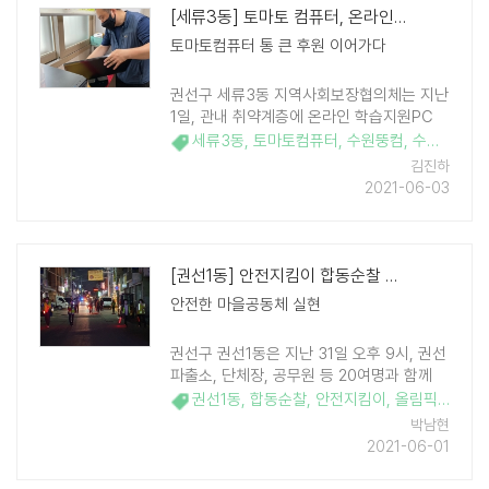
[세류3동] 토마토 컴퓨터, 온라인 학습지원PC 전달
토마토컴퓨터 통 큰 후원 이어가다
권선구 세류3동 지역사회보장협의체는 지난
1일, 관내 취약계층에 온라인 학습지원PC
한 세트를 전달하였다. 이번 전달사업은 관
세류3동
,
토마토컴퓨터
,
수원뚱컴
,
수원시팔도푸드뱅크
내 토마토컴퓨터 노재환 대표가 후원한 것으
김진하
로 토마토컴퓨터는 2020년 4월부터 지속적
2021-06-03
인 통 큰 후원 ..
[권선1동] 안전지킴이 합동순찰 활동
안전한 마을공동체 실현
권선구 권선1동은 지난 31일 오후 9시, 권선
파출소, 단체장, 공무원 등 20여명과 함께
안전취약, 범죄우려 지역에서 안전지킴이 합
권선1동
,
합동순찰
,
안전지킴이
,
올림픽공원
,
장
동순찰을 실시했다. '우리동네 안전지킴이'는
박남현
여성 및 노약자의 야간 보행 시 ..
2021-06-01