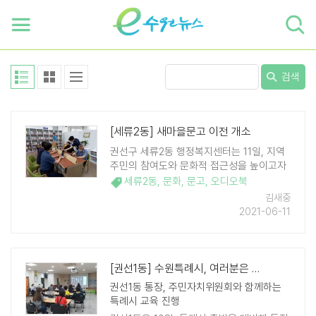
하단 바로가기
본문 바로가기
본문바로가기
검색
[세류2동] 새마을문고 이전 개소
권선구 세류2동 행정복지센터는 11일, 지역
주민의 참여도와 문화적 접근성을 높이고자
2층에서 운영하던 새마을문고를 1층으로 이
세류2동
,
문화
,
문고
,
오디오북
전하고 개소식을 열었다. 새롭게 조성된 새
김새중
마을 문고에는 신간 위주의 장서 1천400 여
2021-06-11
권을 비치하여 북카페 형식으로 언제든 이용
할 수 있다. ..
[권선1동] 수원특례시, 여러분은 얼마나 알고 계신가요?
권선1동 통장, 주민자치위원회와 함께하는
특례시 교육 진행