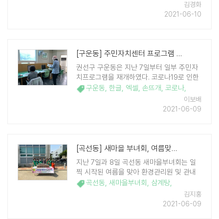
노인들에게 건강 삼계탕을 전달했다. 이날
김경화
서둔동 지역사회보장협의체에서는 '사두남
2021-06-10
음식만들기' 노인 10명에게 엄나무와 한 ..
[구운동] 주민자치센터 프로그램 재개
권선구 구운동은 지난 7일부터 일부 주민자
치프로그램을 재개하였다. 코로나19로 인한
어려움 속에서도 배움의 열정을 놓지 않은
구운동
,
한글
,
엑셀
,
손뜨개
,
코로나
,
수강생들이 방역수칙을 준수하며 프로그램
이보배
을 수강하고 있다. 운영 중인 프로그램은 전
2021-06-09
산(한글, 엑셀), 손뜨개 등 총 3개 ..
[곡선동] 새마을 부녀회, 여름맞이 사랑의 삼계탕 나눔
지난 7일과 8일 곡선동 새마을부녀회는 일
찍 시작된 여름을 맞아 환경관리원 및 관내
홀몸 노인들을 위한 사랑의 삼계탕 나눔을
곡선동
,
새마을부녀회
,
삼계탕
,
진행하였다. 부녀회에서 정성스레 준비된 삼
김지홍
계탕은 곡선동에서 근무하는 환경관리원 6
2021-06-09
명과, 25가구의 홀몸노인 등에게 든든한 한