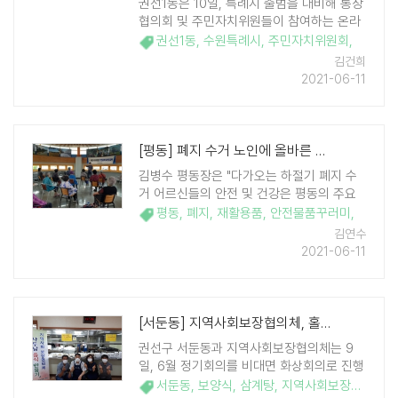
권선1동은 10일, 특례시 출범을 대비해 통장
협의회 및 주민자치위원들이 참여하는 온라
인(ZOOM) 교육을 실시했다. 이날 교육은 수
권선1동
,
수원특례시
,
주민자치위원회
,
원특례시 참여본부 유문종 본부장이 강사로
김건희
나섰으며 강의 내용은 특례시 도입의 의미
2021-06-11
와, 주 ..
[평동] 폐지 수거 노인에 올바른 수거방법 교육 후 안전물품꾸러미 지급
김병수 평동장은 "다가오는 하절기 폐지 수
거 어르신들의 안전 및 건강은 평동의 주요
과제다. 이분들의 협력이 있어야만 올바른
평동
,
폐지
,
재활용품
,
안전물품꾸러미
,
생활폐기물 분리배출이 이루어질수 있다"고
김연수
말했다.
2021-06-11
[서둔동] 지역사회보장협의체, 홀몸어르신에게 '여름 보양식 삼계탕' 전달
권선구 서둔동과 지역사회보장협의체는 9
일, 6월 정기회의를 비대면 화상회의로 진행
하고 코로나19로 힘든 시기를 보내시는 홀몸
서둔동
,
보양식
,
삼계탕
,
지역사회보장협의체
,