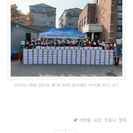
2020년 서둔동 김장나눔 행사에 참석한 봉사자들이 화이팅을 외치고 있다.
서둔동
,
김장
,
코로나
,
한파
,