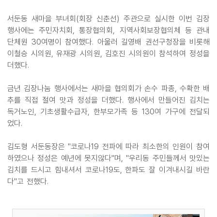
서둔동 새마을 부녀회(회장 신춘선) 주관으로 실시한 이번 김장
행사에는 주민자치회, 통장협의회, 지역사회보장협의체 등 관내
단체원 30여명이 참여했다. 아울러 길영배 권선구청장을 비롯해
이철승 시의원, 유재광 시의원, 김호진 시의원이 참석하여 정성을
더했다.
금년 김장나눔 행사에서는 새마을 협의회가 손수 파종, 수확한 배
추를 직접 절여 맛과 정성을 더했다. 행사에서 만들어진 김치는
독거노인, 기초생활수급자, 한부모가족 등 130여 가구에 전달되
었다.
김도형 서둔동장은 "코로나19 전파에 따라 최소한의 인원이 참여
하였으나 정성은 예년에 못지않다"며, "우리동 주민들께서 맛있는
김치를 드시고 힘내셔서 코로나19도, 한파도 잘 이겨내시길 바란
다"고 전했다.