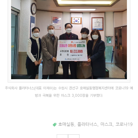
주식회사 플라터너스(대표 이재수)는 수원시 권선구 호매실동행정복지센터에 코로나19 예
방과 극복을 위한 마스크 3,000장을 기부했다.
호매실동
,
플라터너스
,
마스크
,
코로나19