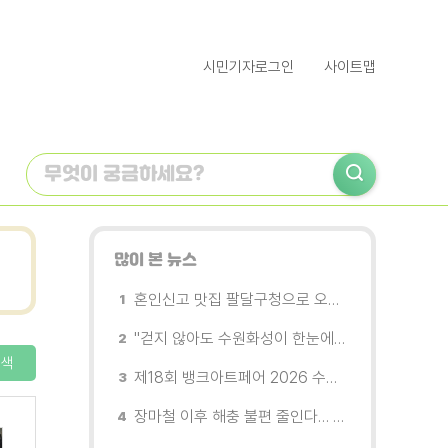
시민기자로그인
사이트맵
많이 본 뉴스
혼인신고 맛집 팔달구청으로 오세요
"걷지 않아도 수원화성이 한눈에"…무장애 관광버스 '수원행차' 타보니
색
제18회 뱅크아트페어 2026 수원 개막, '나도 그림을 소유한다'
장마철 이후 해충 불편 줄인다… 영통구보건소, 신동수변공원·원천리천 집중 방제