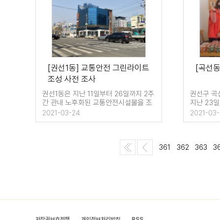
[권선1동] 교통안전 그린라이트
[곡선동
조성 사전 조사
권선1동은 지난 11일부터 26일까지 2주
권선구 곡
간 관내 노후화된 교통안전시설물을 조
지난 23일
사한다. 이번 조사는 노후화 된…
가득 반찬
2021-03-24
2021-03-
361
362
363
3
저작권보호정책
개인정보처리방침
RSS