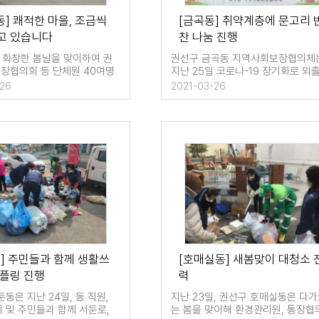
동] 쾌적한 마을, 조금씩
[금곡동] 취약계층에 문고리 
고 있습니다
찬 나눔 진행
일 화창한 봄날을 맞이하여 권
권선구 금곡동 지역사회보장협의체
통장협의회 등 단체원 40여명
지난 25일 코로나-19 장기화로 외
청소를 실시했다. …
자제되는 상황에서 결식의 우려가 
-26
2021-03-26
] 주민들과 함께 생활쓰
[호매실동] 새봄맞이 대청소 
샘플링 진행
력
동은 지난 24일, 동 직원,
지난 23일, 권선구 호매실동은 다
 및 주민들과 함께 서둔로,
는 봄을 맞이해 환경관리원, 통장협