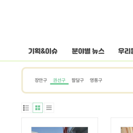
하단 바로가기
본문 바로가기
본문바로가기
기획&이슈
분야별 뉴스
우리
장안구
권선구
팔달구
영통구