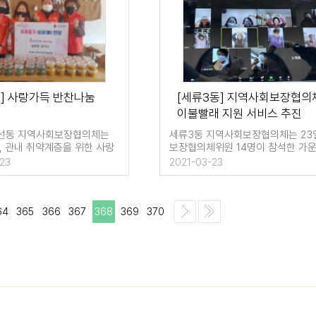
] 사랑가득 반찬나눔
[세류3동] 지역사회보장협의
이불빨래 지원 서비스 추진
선동 지역사회보장협의체는
세류3동 지역사회보장협의체는 23
, 관내 취약계층을 위한 사랑
보장협의체위원 14명이 참석한 가
나눔 행사를 가…
긴급재난지원금 등의 동정홍보와 특
23
2021-03-23
64
365
366
367
368
369
370