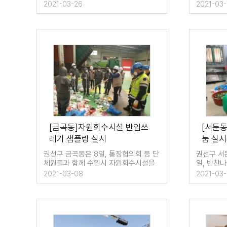
지역에서 생활폐기물 자체 샘플링…
수인로 등
2021-03-26
2021-03
[금곡동]자원회수시설 반입쓰
[서둔
레기 샘플링 실시
눔 실시
권선구 금곡동은 8일, 통장협의회 등 단
권선구 서
체원들과 함께 수원시 자원회수시설을
일, 반찬나
방문하여 올바른 분리배출을 위한 …
이러스 확
2021-03-08
2021-03-