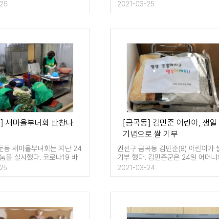
 상습 무단투기지역의…
원 10여명과 함께 대청소를 실시…
-26
2021-03-25
동] 새마을부녀회 반찬나
[금곡동] 김민준 어린이, 생일
기념으로 쌀 기부
둔동 새마을부녀회는 지난 24
권선구 금곡동 김민준(8) 어린이가 
눔을 실시했다. 코로나19 바
기부 했다. 김민준군은 24일 어머니
산 방지를 위해 마스…
함께 금곡동 …
25
2021-03-24