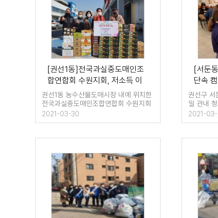
[권선1동]전국과실중도매인조
[서둔동
합연합회 수원지회, 저소득 이
단속 
웃에 과일 선물 한가득
권선1동 농수산물도매시장 내에 위치한
권선구 서
전국과실중도매인조합연합회 수원지회
일 관내 
는 30일 오전, 관내 …
소년의 일
2021-03-30
2021-03