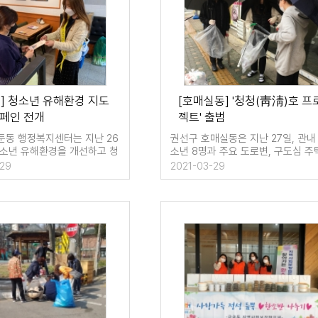
] 청소년 유해환경 지도
[호매실동] '청청(靑淸)호 프
캠페인 전개
젝트' 출범
둔동 행정복지센터는 지난 26
권선구 호매실동은 지난 27일, 관내
청소년 유해환경을 개선하고 청
소년 8명과 주요 도로변, 구도심 주
탈행위를 …
밀집지역에서 …
-29
2021-03-29