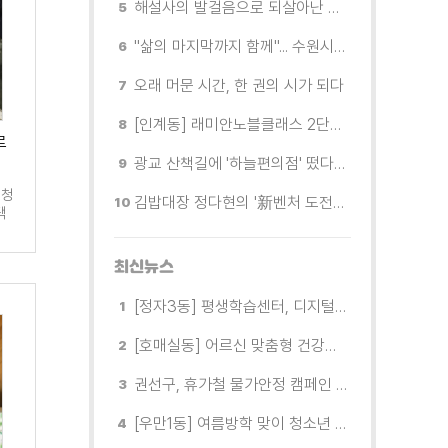
해설사의 발걸음으로 되살아난 수원의 독립운동 역사
"삶의 마지막까지 함께"... 수원시 8개 기관, 어르신 돌봄의 손을 맞잡다
오래 머문 시간, 한 권의 시가 되다
[인계동] 래미안노블클래스 2단지 경로당, 무더위 속 독거노인에게 '따뜻한 한 끼' 대접
로
광교 산책길에 '하늘편의점' 떴다… 드론배송 시연
 청
김밥대장 정다현의 '新벤처 도전이야기'
택
최신뉴스
[정자3동] 평생학습센터, 디지털 생활문해교실 개강
[호매실동] 어르신 맞춤형 건강특화사업 「은빛반짝 실버종이공방」 운영
권선구, 휴가철 물가안정 캠페인 전개
[우만1동] 여름방학 맞이 청소년 유해환경 캠페인 실시