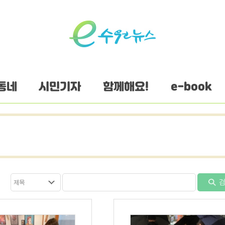
동네
시민기자
함께해요!
e-book
검