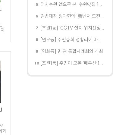
터치수원 앱으로 본 '수원맛집 100선'... 장안구 맛집을 찾다
반
김밥대장 정다현의 '新벤처 도전이야기'
는
[조원1동] 'CCTV 설치 위치선정협의회' 회의 개최
출이
…
[연무동] 주민총회 성황리에 마무리
[영화동] 민·관 통합사례회의 개최
[조원1동] 주민이 모은 '폐우산 100개' 수원여대에 1차 전달
전
가오
의회